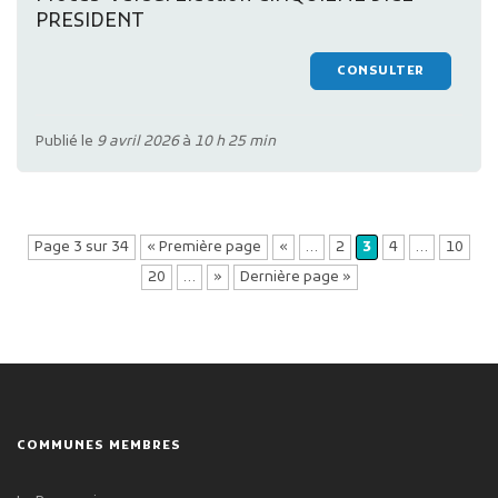
PRESIDENT
CONSULTER
Publié le
9 avril 2026
à
10 h 25 min
Page 3 sur 34
« Première page
«
…
2
3
4
…
10
20
…
»
Dernière page »
COMMUNES MEMBRES