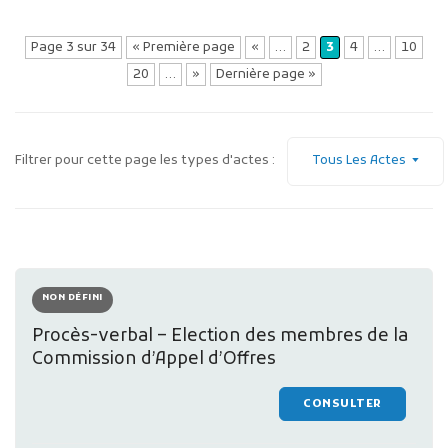
Page 3 sur 34
« Première page
«
…
2
3
4
…
10
20
…
»
Dernière page »
Filtrer pour cette page les types d'actes :
Tous Les Actes
Publicité des actes
Marchés publics
Projets financés par l'Europe
Plans d'accès
NON DÉFINI
Procès-verbal – Election des membres de la
Commission d’Appel d’Offres
CONSULTER