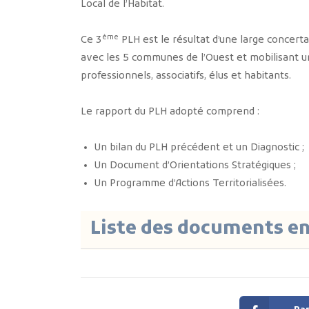
Local de l’Habitat.
ème
Ce 3
PLH est le résultat d’une large concert
avec les 5 communes de l’Ouest et mobilisant un
professionnels, associatifs, élus et habitants.
Le rapport du PLH adopté comprend :
Un bilan du PLH précédent et un Diagnostic ;
Un Document d’Orientations Stratégiques ;
Un Programme d’Actions Territorialisées.
Liste des documents e
Nom du fichier
Rapport de l'Observatoire du Programme 