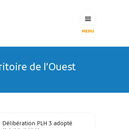
MENU
L'Agglomération
Compétences & projets
Espace Habitant
Espace Pro
toire de l’Ouest
Espace Pédagogique
RECHERCHE
CALENDRIERS DE COLLECTE
Délibération PLH 3 adopté