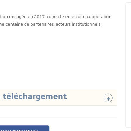
ation engagée en 2017, conduite en étroite coopération
e centaine de partenaires, acteurs institutionnels,
n téléchargement
Poids
Type
Téléchargement
local de
picture_as_pdf
9,99 Mo
Télécharger
file_download