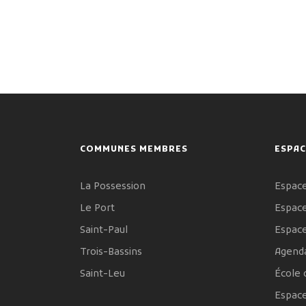
COMMUNES MEMBRES
ESPAC
La Possession
Espace
Le Port
Espace
Saint-Paul
Espac
Trois-Bassins
Agenda
Saint-Leu
École 
Espac