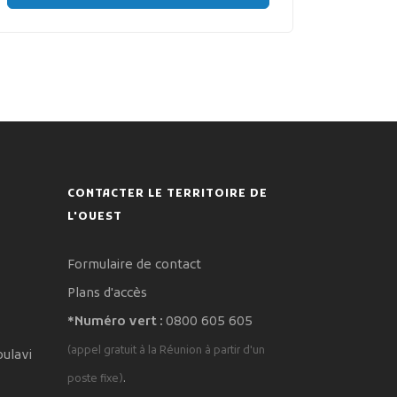
CONTACTER LE TERRITOIRE DE
L'OUEST
Formulaire de contact
Plans d'accès
*Numéro vert :
0800 605 605
(appel gratuit à la Réunion à partir d'un
oulavi
.
poste fixe)