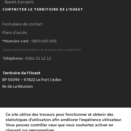
Appels à projets
CONTACTER LE TERRITOIRE DE L'OUEST
Formulaire de contact
Plans d'accès
*Numéro vert :
0800 605 605
.
(appel gratuit à la Réunion à partir d'un poste fixe)
Téléphone :
0262 32 12 12
Territoire de l'Ouest
BP 50049 – 97822 Le Port Cedex
Ile de La Réunion
Ce site utilise des traceurs pour fonctionner et obtenir des
favorite
Développé avec
par le Territoire de l'Ouest © www.tco.re -
2026
.
statistiques d'utilisation afin améliorer l'expérience utilisateur.
Politique de protection des données personnelles
Mentions légales
Vous pouvez contrôler ceux que vous souhaitez activer en
Accessibilité : non conforme
cliquant sur
personnaliser
.