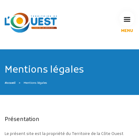
MENU
L'Agglomération
Compétences & projets
Espace Habitant
Espace Pro
Mentions légales
Espace Pédagogique
RECHERCHE
Accueil
Mentions légales
CALENDRIERS DE COLLECTE
Présentation
MES DÉMARCHES
Le présent site est la propriété du Territoire de la Côte Ouest