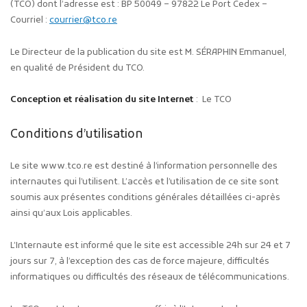
(TCO) dont l’adresse est : BP 50049 – 97822 Le Port Cedex –
Courriel :
courrier@tco.re
Le Directeur de la publication du site est M. SÉRAPHIN Emmanuel,
en qualité de Président du TCO.
Conception et réalisation du site Internet
: Le TCO
Publicité des actes
Conditions d’utilisation
Marchés publics
Projets financés par l'Europe
Le site
www.tco.re
est destiné à l’information personnelle des
Plans d'accès
internautes qui l’utilisent. L’accès et l’utilisation de ce site sont
soumis aux présentes conditions générales détaillées ci-après
ainsi qu’aux Lois applicables.
L’Internaute est informé que le site est accessible 24h sur 24 et 7
jours sur 7, à l’exception des cas de force majeure, difficultés
informatiques ou difficultés des réseaux de télécommunications.