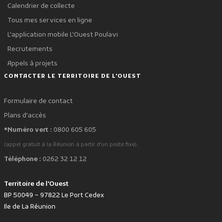
Calendrier de collecte
Tous mes services en ligne
L'application mobile L'Ouest Poulavi
Recrutements
Appels à projets
CONTACTER LE TERRITOIRE DE L'OUEST
Formulaire de contact
Plans d'accès
*Numéro vert :
0800 605 605
.
(appel gratuit à la Réunion à partir d'un poste fixe)
Téléphone :
0262 32 12 12
Territoire de l'Ouest
BP 50049 – 97822 Le Port Cedex
Ile de La Réunion