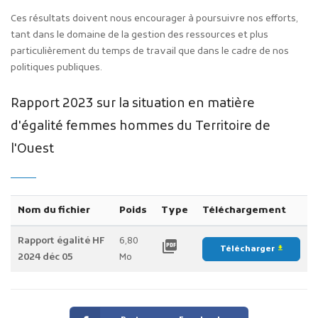
Ces résultats doivent nous encourager à poursuivre nos efforts,
tant dans le domaine de la gestion des ressources et plus
particulièrement du temps de travail que dans le cadre de nos
politiques publiques.
Rapport 2023 sur la situation en matière
d'égalité femmes hommes du Territoire de
l'Ouest
Nom du fichier
Poids
Type
Téléchargement
Rapport égalité HF
6,80
picture_as_pdf
Télécharger
file_download
2024 déc 05
Mo