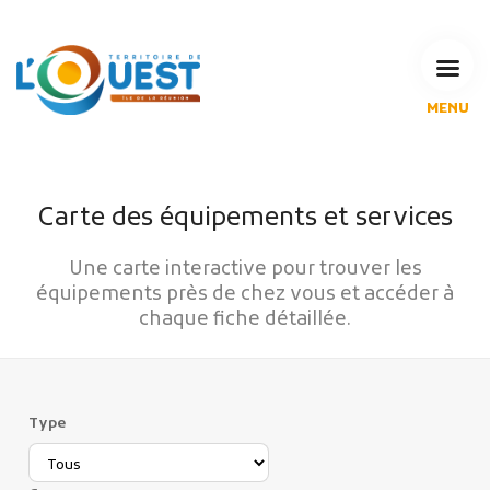
MENU
L'Agglomération
Compétences & projets
Espace Habitant
Carte des équipements et services
Espace Pro
Espace Pédagogique
Une carte interactive pour trouver les
équipements près de chez vous et accéder à
RECHERCHE
chaque fiche détaillée.
CALENDRIERS DE COLLECTE
Type
MES DÉMARCHES