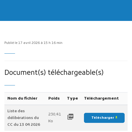
Publié le 17 avril 2026 à 15 h 16 min
Publicité des actes
Marchés publics
Projets financés par l'Europe
Document(s) téléchargeable(s)
Plans d'accès
Nom du fichier
Poids
Type
Téléchargement
Liste des
230,41
picture_as_pdf
délibérations du
Télécharger
file_download
Ko
CC du 13 04 2026