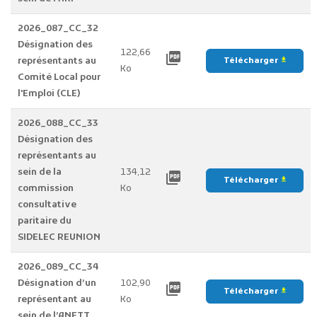
2026_087_CC_32
Désignation des
122,66
picture_as_pdf
représentants au
Télécharger
file_download
Ko
Comité Local pour
l'Emploi (CLE)
2026_088_CC_33
Désignation des
représentants au
sein de la
134,12
picture_as_pdf
Télécharger
file_download
commission
Ko
consultative
paritaire du
SIDELEC REUNION
2026_089_CC_34
Désignation d’un
102,90
picture_as_pdf
Télécharger
file_download
représentant au
Ko
sein de l’ANETT