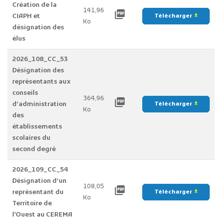
Création de la
141,96
picture_as_pdf
CIAPH et
Télécharger
file_download
Ko
désignation des
élus
2026_108_CC_53
Désignation des
représentants aux
conseils
364,96
picture_as_pdf
d’administration
Télécharger
file_download
Ko
des
établissements
scolaires du
second degré
2026_109_CC_54
Désignation d’un
108,05
picture_as_pdf
représentant du
Télécharger
file_download
Ko
Territoire de
l'Ouest au CEREMA