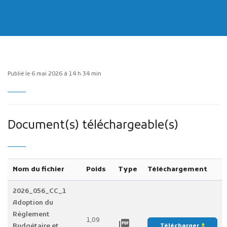
Publié le 6 mai 2026 à 14 h 34 min
Publicité des actes
Marchés publics
Projets financés par l'Europe
Document(s) téléchargeable(s)
Plans d'accès
Nom du fichier
Poids
Type
Téléchargement
2026_056_CC_1
Adoption du
Règlement
1,09
picture_as_pdf
Budgétaire et
Télécharger
file_download