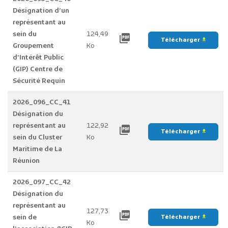
Désignation d’un
représentant au
sein du
124,49
picture_as_pdf
Télécharger
file_download
Groupement
Ko
d’Intérêt Public
(GIP) Centre de
Sécurité Requin
2026_096_CC_41
Désignation du
représentant au
122,92
picture_as_pdf
Télécharger
file_download
sein du Cluster
Ko
Maritime de La
Réunion
2026_097_CC_42
Désignation du
représentant au
127,73
picture_as_pdf
sein de
Télécharger
file_download
Ko