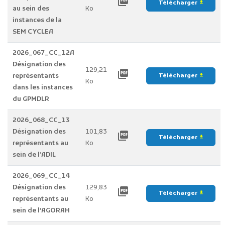
picture_as_pdf
Télécharger
file_download
au sein des
Ko
instances de la
SEM CYCLEA
2026_067_CC_12A
Désignation des
129,21
picture_as_pdf
représentants
Télécharger
file_download
Ko
dans les instances
du GPMDLR
2026_068_CC_13
Désignation des
101,83
picture_as_pdf
Télécharger
file_download
représentants au
Ko
sein de l’ADIL
2026_069_CC_14
Désignation des
129,83
picture_as_pdf
Télécharger
file_download
représentants au
Ko
sein de l’AGORAH