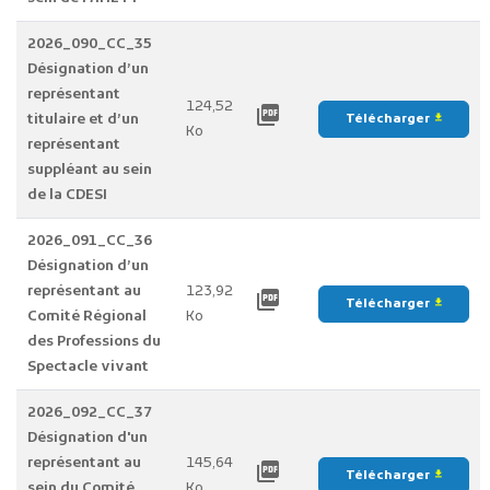
2026_090_CC_35
Désignation d’un
représentant
124,52
picture_as_pdf
titulaire et d’un
Télécharger
file_download
Ko
représentant
suppléant au sein
de la CDESI
2026_091_CC_36
Désignation d’un
représentant au
123,92
picture_as_pdf
Télécharger
file_download
Comité Régional
Ko
des Professions du
Spectacle vivant
2026_092_CC_37
Désignation d'un
représentant au
145,64
picture_as_pdf
Télécharger
file_download
sein du Comité
Ko