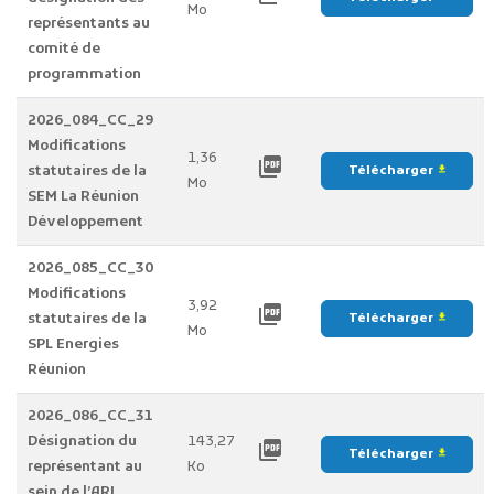
Mo
représentants au
comité de
programmation
2026_084_CC_29
Modifications
1,36
picture_as_pdf
statutaires de la
Télécharger
file_download
Mo
SEM La Réunion
Développement
2026_085_CC_30
Modifications
3,92
picture_as_pdf
statutaires de la
Télécharger
file_download
Mo
SPL Energies
Réunion
2026_086_CC_31
Désignation du
143,27
picture_as_pdf
Télécharger
file_download
représentant au
Ko
sein de l’ARI