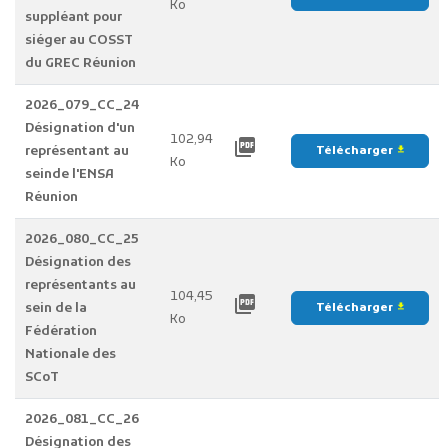
Ko
suppléant pour
siéger au COSST
du GREC Réunion
2026_079_CC_24
Désignation d'un
102,94
picture_as_pdf
représentant au
Télécharger
file_download
Ko
seinde l'ENSA
Réunion
2026_080_CC_25
Désignation des
représentants au
104,45
picture_as_pdf
sein de la
Télécharger
file_download
Ko
Fédération
Nationale des
SCoT
2026_081_CC_26
Désignation des