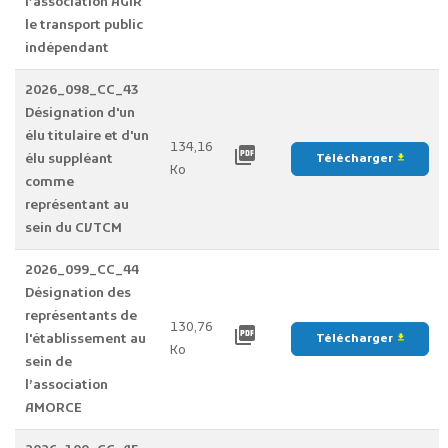
l’association AGIR
le transport public
indépendant
2026_098_CC_43
Désignation d'un
élu titulaire et d'un
134,16
picture_as_pdf
élu suppléant
Télécharger
file_download
Ko
comme
représentant au
sein du CVTCM
2026_099_CC_44
Désignation des
représentants de
130,76
picture_as_pdf
l'établissement au
Télécharger
file_download
Ko
sein de
l’association
AMORCE