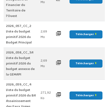
Mo
Financier du
Territoire de
l'Ouest
2026_057_CC_2
Vote du budget
2,69
picture_as_pdf
Télécharger
file_download
primitif 2026 du
Mo
Budget Principal
2026_058_CC_3A
Vote du budget
2,69
picture_as_pdf
primitif 2026 du
Télécharger
file_download
Mo
budget annexe de
la GEMAPI
2026_059_CC_4
Vote du budget
271,92
picture_as_pdf
primitif 2026 du BA
Télécharger
file_download
Ko
Assainissement
des Eaux Usées