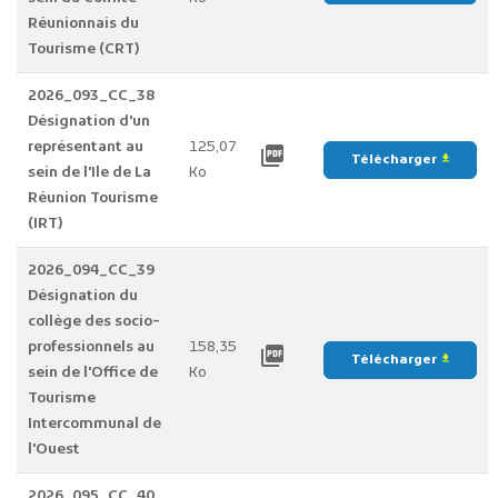
Réunionnais du
Tourisme (CRT)
2026_093_CC_38
Désignation d'un
représentant au
125,07
picture_as_pdf
Télécharger
file_download
sein de l'Ile de La
Ko
Réunion Tourisme
(IRT)
2026_094_CC_39
Désignation du
collège des socio-
professionnels au
158,35
picture_as_pdf
Télécharger
file_download
sein de l'Office de
Ko
Tourisme
Intercommunal de
l'Ouest
2026_095_CC_40