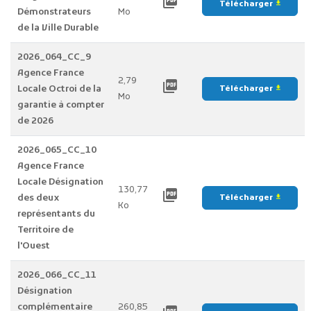
picture_as_pdf
Télécharger
file_download
Démonstrateurs
Mo
de la Ville Durable
2026_064_CC_9
Agence France
2,79
picture_as_pdf
Locale Octroi de la
Télécharger
file_download
Mo
garantie à compter
de 2026
2026_065_CC_10
Agence France
Locale Désignation
130,77
picture_as_pdf
des deux
Télécharger
file_download
Ko
représentants du
Territoire de
l'Ouest
2026_066_CC_11
Désignation
complémentaire
260,85