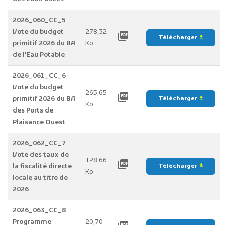
2026_060_CC_5
Vote du budget
278,32
picture_as_pdf
Télécharger
file_download
primitif 2026 du BA
Ko
de l'Eau Potable
2026_061_CC_6
Vote du budget
265,65
picture_as_pdf
primitif 2026 du BA
Télécharger
file_download
Ko
des Ports de
Plaisance Ouest
2026_062_CC_7
Vote des taux de
128,66
picture_as_pdf
la fiscalité directe
Télécharger
file_download
Ko
locale au titre de
2026
2026_063_CC_8
Programme
20,70