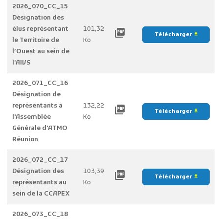
2026_070_CC_15
Désignation des
élus représentant
101,32
picture_as_pdf
Télécharger
file_download
le Territoire de
Ko
l’Ouest au sein de
l’AIVS
2026_071_CC_16
Désignation de
représentants à
132,22
picture_as_pdf
Télécharger
file_download
l'Assemblée
Ko
Générale d'ATMO
Réunion
2026_072_CC_17
Désignation des
103,39
picture_as_pdf
Télécharger
file_download
représentants au
Ko
sein de la CCAPEX
2026_073_CC_18