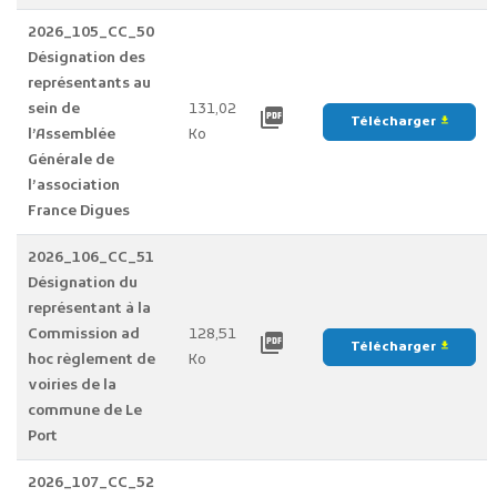
2026_105_CC_50
Désignation des
représentants au
sein de
131,02
picture_as_pdf
Télécharger
file_download
l’Assemblée
Ko
Générale de
l’association
France Digues
2026_106_CC_51
Désignation du
représentant à la
Commission ad
128,51
picture_as_pdf
Télécharger
file_download
hoc règlement de
Ko
voiries de la
commune de Le
Port
2026_107_CC_52