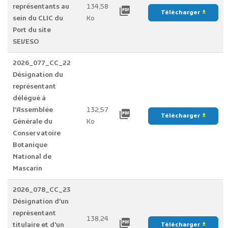
représentants au
134,58
picture_as_pdf
Télécharger
file_download
sein du CLIC du
Ko
Port du site
SEVESO
2026_077_CC_22
Désignation du
représentant
délégué à
l'Assemblée
132,57
picture_as_pdf
Télécharger
file_download
Générale du
Ko
Conservatoire
Botanique
National de
Mascarin
2026_078_CC_23
Désignation d'un
représentant
138,24
picture_as_pdf
titulaire et d'un
Télécharger
file_download