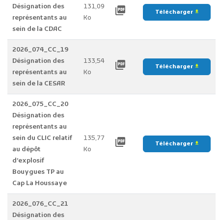
Désignation des
131,09
picture_as_pdf
Télécharger
file_download
représentants au
Ko
sein de la CDAC
2026_074_CC_19
Désignation des
133,54
picture_as_pdf
Télécharger
file_download
représentants au
Ko
sein de la CESAR
2026_075_CC_20
Désignation des
représentants au
sein du CLIC relatif
135,77
picture_as_pdf
Télécharger
file_download
au dépôt
Ko
d’explosif
Bouygues TP au
Cap La Houssaye
2026_076_CC_21
Désignation des