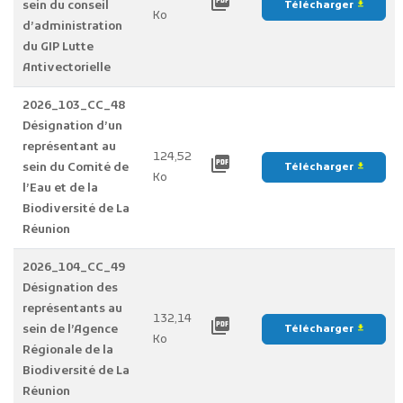
picture_as_pdf
sein du conseil
Télécharger
file_download
Ko
d’administration
du GIP Lutte
Antivectorielle
2026_103_CC_48
Désignation d’un
représentant au
124,52
picture_as_pdf
sein du Comité de
Télécharger
file_download
Ko
l’Eau et de la
Biodiversité de La
Réunion
2026_104_CC_49
Désignation des
représentants au
132,14
picture_as_pdf
sein de l’Agence
Télécharger
file_download
Ko
Régionale de la
Biodiversité de La
Réunion