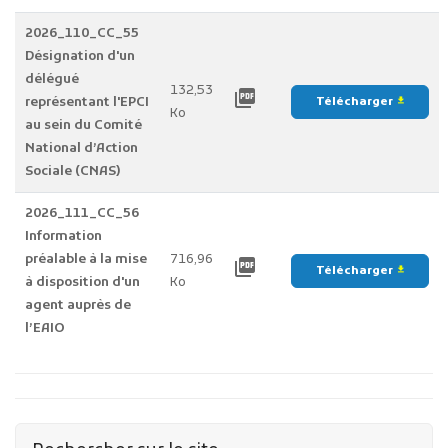
2026_110_CC_55
Désignation d'un
délégué
132,53
picture_as_pdf
représentant l'EPCI
Télécharger
file_download
Ko
au sein du Comité
National d’Action
Sociale (CNAS)
2026_111_CC_56
Information
préalable à la mise
716,96
picture_as_pdf
Télécharger
file_download
à disposition d'un
Ko
agent auprès de
l’EAIO