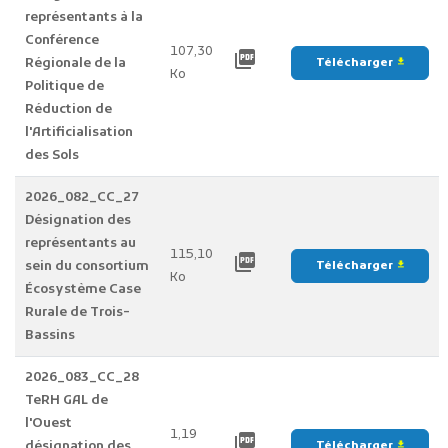
représentants à la
Conférence
107,30
picture_as_pdf
Régionale de la
Télécharger
file_download
Ko
Politique de
Réduction de
l'Artificialisation
des Sols
2026_082_CC_27
Désignation des
représentants au
115,10
picture_as_pdf
sein du consortium
Télécharger
file_download
Ko
Écosystème Case
Rurale de Trois-
Bassins
2026_083_CC_28
TeRH GAL de
l'Ouest
1,19
picture_as_pdf
désignation des
Télécharger
file_download