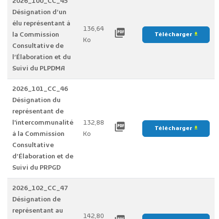
2026_100_CC_45
Désignation d’un
élu représentant à
136,64
picture_as_pdf
la Commission
Télécharger
file_download
Ko
Consultative de
l’Élaboration et du
Suivi du PLPDMA
2026_101_CC_46
Désignation du
représentant de
l'intercommunalité
132,88
picture_as_pdf
Télécharger
file_download
à la Commission
Ko
Consultative
d’Élaboration et de
Suivi du PRPGD
2026_102_CC_47
Désignation de
représentant au
142,80