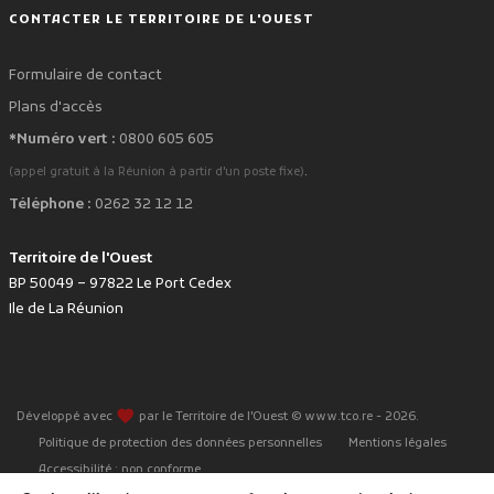
CONTACTER LE TERRITOIRE DE L'OUEST
Formulaire de contact
Plans d'accès
*Numéro vert :
0800 605 605
.
(appel gratuit à la Réunion à partir d'un poste fixe)
Téléphone :
0262 32 12 12
Territoire de l'Ouest
BP 50049 – 97822 Le Port Cedex
Ile de La Réunion
favorite
Développé avec
par le Territoire de l'Ouest © www.tco.re -
2026
.
Politique de protection des données personnelles
Mentions légales
Accessibilité : non conforme