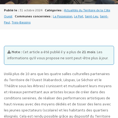
Publié le :
31 octobre 2024
Catégories :
Actualités du Territoire de la Côte
Ouest
Communes concernées :
La Possession
,
Le Port
,
Saint-Leu
,
Saint-
Paul
,
Trois-Bassins
Publicité des actes
Marchés publics
Note :
Cet article a été publié il y a plus de
21 mois
. Les
informations qu'il vous propose ne sont peut-être plus à jour.
Projets financés par l'Europe
Plans d'accès
Voilà plus de 10 ans que les quatre salles culturelles partenaires
du Territoire de l’Ouest (Kabardock, Lèspas, Le Séchoir et le
Théâtre sous les Arbres) s’unissent et mutualisent leurs moyens
et réseaux permettant aux artistes locaux de créer dans des
conditions sereines, de réaliser des performances artistiques de
haut niveau avec des moyens dédiés et de tisser des liens avec
les jeunes spectateurs (scolaire) et les habitants des quartiers
éloignés. Cela est rendu possible grâce au dispositif du Territoire