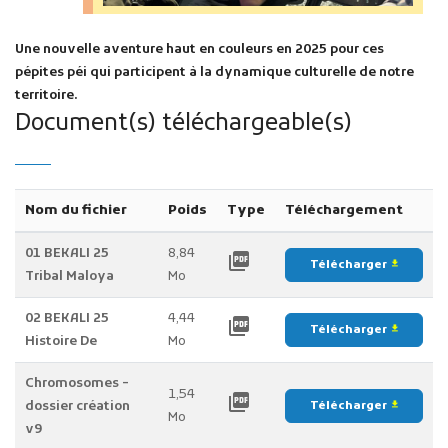
Une nouvelle aventure haut en couleurs en 2025 pour ces
pépites péi qui participent à la dynamique culturelle de notre
territoire.
Document(s) téléchargeable(s)
Nom du fichier
Poids
Type
Téléchargement
01 BEKALI 25
8,84
picture_as_pdf
Télécharger
file_download
Tribal Maloya
Mo
02 BEKALI 25
4,44
picture_as_pdf
Télécharger
file_download
Histoire De
Mo
Chromosomes -
1,54
picture_as_pdf
dossier création
Télécharger
file_download
Mo
v9