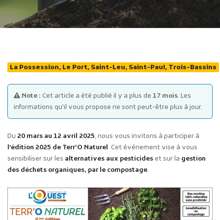
La Possession, Le Port, Saint-Leu, Saint-Paul, Trois-Bassins
Publicité des actes
Note :
Cet article a été publié il y a plus de
17 mois
. Les
Marchés publics
informations qu'il vous propose ne sont peut-être plus à jour.
Projets financés par l'Europe
Plans d'accès
Du
20 mars au 12 avril 2025
, nous vous invitons à participer à
l’édition 2025 de Terr’O Naturel
. Cet événement vise à vous
sensibiliser sur les
alternatives aux pesticides
et sur la
gestion
des déchets organiques, par le compostage
.