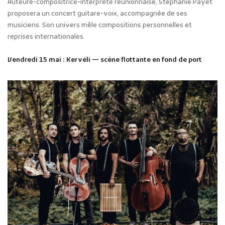
Auteure-compositrice-interprète réunionnaise, Stéphanie Payet
proposera un concert guitare-voix, accompagnée de ses
musiciens. Son univers mêle compositions personnelles et
reprises internationales.
Vendredi 15 mai : Kervéli — scène flottante en fond de port