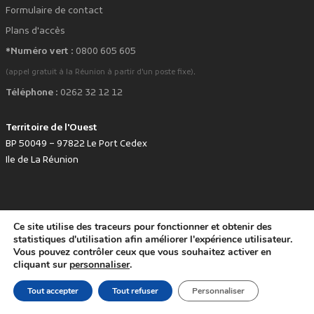
Formulaire de contact
Plans d'accès
*Numéro vert :
0800 605 605
.
(appel gratuit à la Réunion à partir d'un poste fixe)
Téléphone :
0262 32 12 12
Territoire de l'Ouest
BP 50049 – 97822 Le Port Cedex
Ile de La Réunion
Ce site utilise des traceurs pour fonctionner et obtenir des
favorite
Développé avec
par le Territoire de l'Ouest © www.tco.re -
2026
.
statistiques d'utilisation afin améliorer l'expérience utilisateur.
Politique de protection des données personnelles
Mentions légales
Vous pouvez contrôler ceux que vous souhaitez activer en
Accessibilité : non conforme
cliquant sur
personnaliser
.
Tout accepter
Tout refuser
Personnaliser