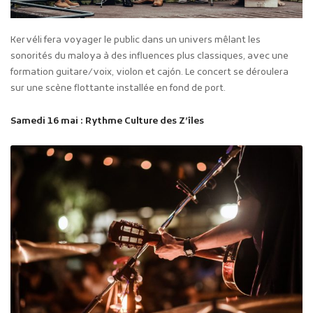
Kervéli fera voyager le public dans un univers mêlant les
sonorités du maloya à des influences plus classiques, avec une
formation guitare/voix, violon et cajón. Le concert se déroulera
sur une scène flottante installée en fond de port.
Samedi 16 mai : Rythme Culture des Z’îles