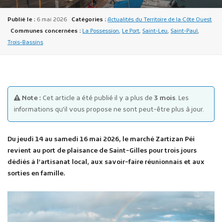
Publié le :
6 mai 2026
Catégories :
Actualités du Territoire de la Côte Ouest
Communes concernées :
La Possession
,
Le Port
,
Saint-Leu
,
Saint-Paul
,
Trois-Bassins
Publicité des actes
Marchés publics
Note :
Cet article a été publié il y a plus de
3 mois
. Les
informations qu'il vous propose ne sont peut-être plus à jour.
Projets financés par l'Europe
Plans d'accès
Du jeudi 14 au samedi 16 mai 2026, le marché Zartizan Péi
revient au port de plaisance de Saint-Gilles pour trois jours
dédiés à l’artisanat local, aux savoir-faire réunionnais et aux
sorties en famille.