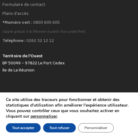
Formulaire de contact
Plans d'accès
*Numéro vert :
0800 605 605
.
(appel gratuit à la Réunion à partir d'un poste fixe)
Téléphone :
0262 32 12 12
Territoire de l'Ouest
BP 50049 – 97822 Le Port Cedex
Ile de La Réunion
Ce site utilise des traceurs pour fonctionner et obtenir des
favorite
Développé avec
par le Territoire de l'Ouest © www.tco.re -
2026
.
statistiques d'utilisation afin améliorer l'expérience utilisateur.
Politique de protection des données personnelles
Mentions légales
Vous pouvez contrôler ceux que vous souhaitez activer en
Accessibilité : non conforme
cliquant sur
personnaliser
.
Tout accepter
Tout refuser
Personnaliser