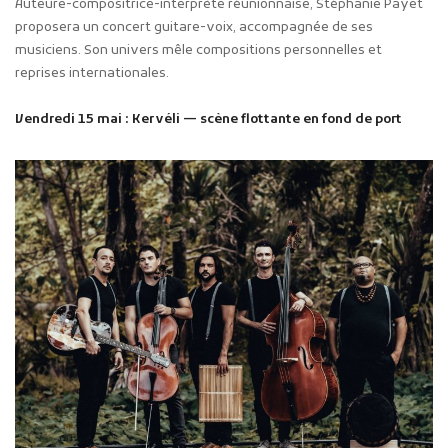
Auteure-compositrice-interprète réunionnaise, Stéphanie Payet
proposera un concert guitare-voix, accompagnée de ses
musiciens. Son univers mêle compositions personnelles et
reprises internationales.
Vendredi 15 mai : Kervéli — scène flottante en fond de port