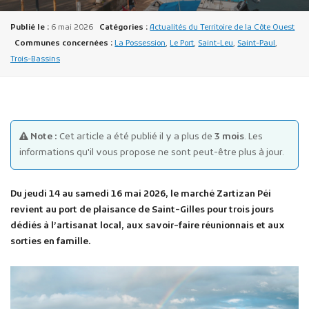
Publié le :
6 mai 2026
Catégories :
Actualités du Territoire de la Côte Ouest
Communes concernées :
La Possession
,
Le Port
,
Saint-Leu
,
Saint-Paul
,
Trois-Bassins
Publicité des actes
Marchés publics
Note :
Cet article a été publié il y a plus de
3 mois
. Les
informations qu'il vous propose ne sont peut-être plus à jour.
Projets financés par l'Europe
Plans d'accès
Du jeudi 14 au samedi 16 mai 2026, le marché Zartizan Péi
revient au port de plaisance de Saint-Gilles pour trois jours
dédiés à l’artisanat local, aux savoir-faire réunionnais et aux
sorties en famille.