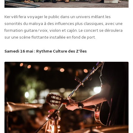
Kervéli fera voyager le public dans un univers mêlant les
sonorités du maloya à des influences plus classiques, avec une
formation guitare/voix, violon et cajón. Le concert se déroulera
sur une scène flottante installée en fond de port.
Samedi 16 mai : Rythme Culture des Z’îles