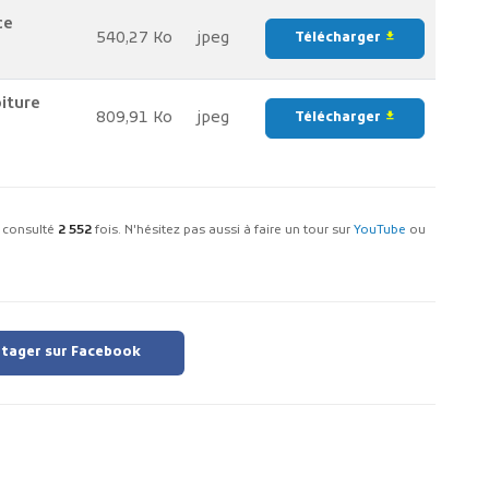
ce
540,27 Ko
jpeg
Télécharger
file_download
oiture
809,91 Ko
jpeg
Télécharger
file_download
té consulté
2 552
fois. N'hésitez pas aussi à faire un tour sur
YouTube
ou
tager sur Facebook