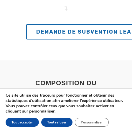
DEMANDE DE SUBVENTION LE
COMPOSITION DU
COMITÉ DE
Ce site utilise des traceurs pour fonctionner et obtenir des
statistiques d'utilisation afin améliorer l'expérience utilisateur.
PROGRAMMATION
Vous pouvez contrôler ceux que vous souhaitez activer en
cliquant sur
personnaliser
.
Le comité de programmation est
l’instance décisionnelle de TERH GAL
Tout accepter
Tout refuser
Personnaliser
DE L’OUEST, il se réunit au moins 4