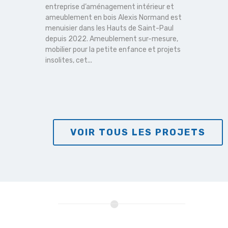
Hors Cadr
entreprise d’aménagement intérieur et
d’enseign
ameublement en bois Alexis Normand est
spectacl
menuisier dans les Hauts de Saint-Paul
Paul) Ce 
depuis 2022. Ameublement sur-mesure,
Morphose
mobilier pour la petite enfance et projets
subventi
insolites, cet...
LEADER. Il
VOIR TOUS LES PROJETS