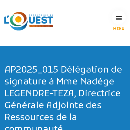
MENU
L'Agglomération
Compétences & projets
Espace Habitant
Espace Pro
Espace Pédagogique
AP2025_015 Délégation de
RECHERCHE
signature à Mme Nadège
LEGENDRE-TEZA, Directrice
Générale Adjointe des
CALENDRIERS DE COLLECTE
Ressources de la
MES DÉMARCHES
communauté