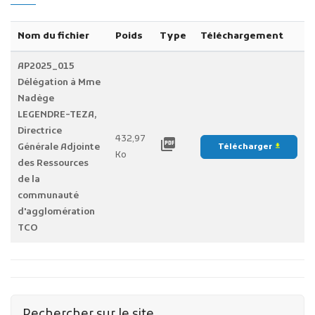
Nom du fichier
Poids
Type
Téléchargement
AP2025_015
Délégation à Mme
Nadège
LEGENDRE-TEZA,
Directrice
432,97
picture_as_pdf
Générale Adjointe
Télécharger
file_download
Ko
des Ressources
de la
communauté
d'agglomération
TCO
Rechercher sur le site