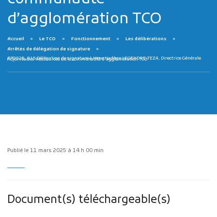
d’agglomération TCO
Accueil
Le TCO
Fonctionnement
Les délibérations
Arrêtés de délégation de signature
AP2025_015 Délégation de signature à Mme Nadège LEGENDRE-TEZA, Directrice Générale Adjointe des Ressources de la communauté d’agglomération TCO
Publicité des actes
Marchés publics
Projets financés par l'Europe
Plans d'accès
Publié le 11 mars 2025 à 14 h 00 min
Document(s) téléchargeable(s)