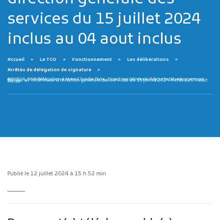
services du 15 juillet 2024
inclus au 04 aout inclus
Accueil
Le TCO
Fonctionnement
Les délibérations
Arrêtés de délégation de signature
AP2024_068 Délégation à Mme Claudie Daly, Directrice Générale Adjointe Développement Territorial. Intérim de la direction générale des services du 15 juillet 2024 inclus au 04 aout inclus
Publicité des actes
Marchés publics
Projets financés par l'Europe
Plans d'accès
Publié le 12 juillet 2024 à 15 h 52 min