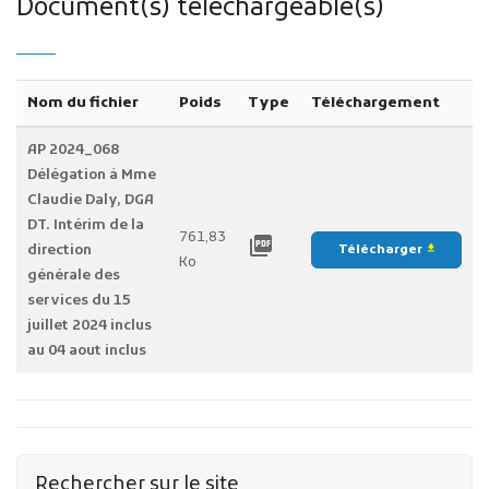
Document(s) téléchargeable(s)
Nom du fichier
Poids
Type
Téléchargement
AP 2024_068
Délégation à Mme
Claudie Daly, DGA
DT. Intérim de la
761,83
picture_as_pdf
direction
Télécharger
file_download
Ko
générale des
services du 15
juillet 2024 inclus
au 04 aout inclus
Rechercher sur le site