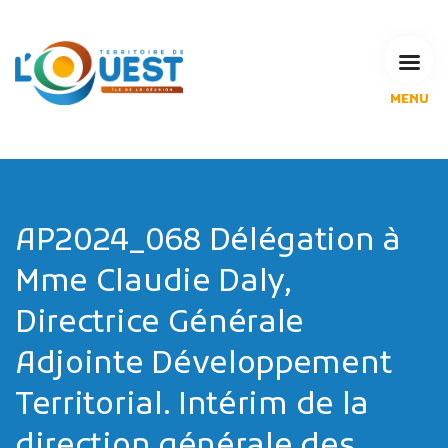
MENU
L'Agglomération
Compétences & projets
Espace Habitant
Espace Pro
Espace Pédagogique
AP2024_068 Délégation à
RECHERCHE
Mme Claudie Daly,
Directrice Générale
Adjointe Développement
CALENDRIERS DE COLLECTE
Territorial. Intérim de la
MES DÉMARCHES
direction générale des