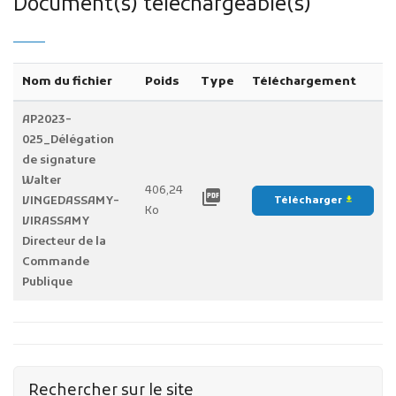
Document(s) téléchargeable(s)
Nom du fichier
Poids
Type
Téléchargement
AP2023-
025_Délégation
de signature
Walter
406,24
picture_as_pdf
VINGEDASSAMY-
Télécharger
file_download
Ko
VIRASSAMY
Directeur de la
Commande
Publique
Rechercher sur le site