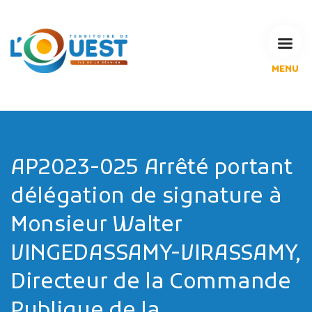
MENU
L'Agglomération
Compétences & projets
Espace Habitant
Espace Pro
Espace Pédagogique
AP2023-025 Arrêté portant
RECHERCHE
délégation de signature à
Monsieur Walter
VINGEDASSAMY-VIRASSAMY,
CALENDRIERS DE COLLECTE
Directeur de la Commande
MES DÉMARCHES
Publique de la