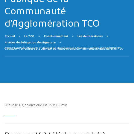
Communauté
d’Agglomération TCO
Accueil
Le TCO
Fonctionnement
Les délibérations
Arrêtés de délégation de signature
AP2023-025 Arrêté portant délégation de signature à Monsieur Walter VINGEDASSAMY-VIRASSAMY, Directeur de la Commande Publique de la Communauté d’Agglomération TCO
Publicité des actes
Marchés publics
Projets financés par l'Europe
Plans d'accès
Publié le 19 janvier 2023 à 15 h 02 min