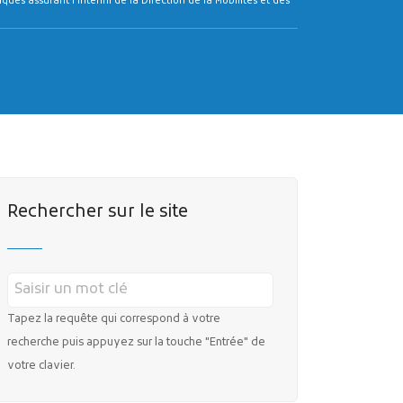
MES DÉMARCHES
Publicité des actes
Rechercher sur le site
Marchés publics
Projets financés par l'Europe
Plans d'accès
Tapez la requête qui correspond à votre
recherche puis appuyez sur la touche "Entrée" de
votre clavier.