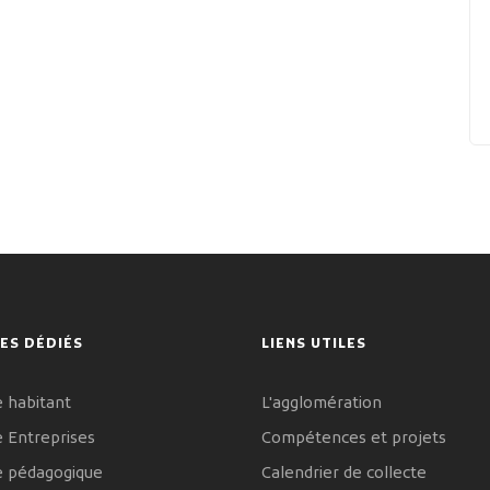
ES DÉDIÉS
LIENS UTILES
 habitant
L'agglomération
 Entreprises
Compétences et projets
e pédagogique
Calendrier de collecte