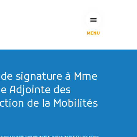
MENU
L'Agglomération
Compétences & projets
Espace Habitant
Espace Pro
de signature à Mme
Espace Pédagogique
e Adjointe des
RECHERCHE
ction de la Mobilités
CALENDRIERS DE COLLECTE