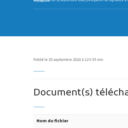
AP2022_046 du 16 septembre 2022_Délégation de signature à Mme Aurélie RIVIERE-LEMARCHAND, Directrice Générale Adjointe des Services Techniques assurant l’intérim de la Direction de la Mobilités et des Transports
Publié le 20 septembre 2022 à 12 h 55 min
Document(s) télécha
Nom du fichier