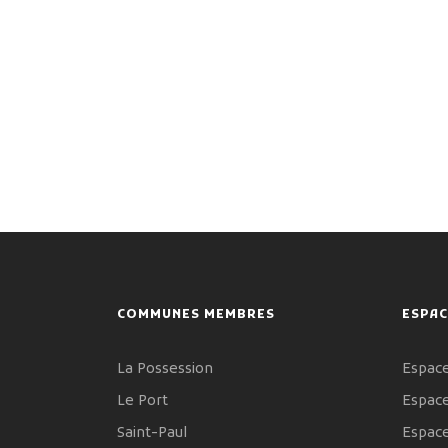
COMMUNES MEMBRES
ESPAC
La Possession
Espace
Le Port
Espace
Saint-Paul
Espac