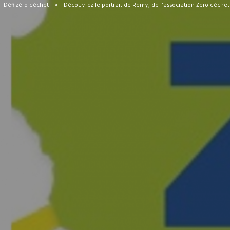
Défi zéro déchet
Découvrez le portrait de Rémy, de l’association Zéro déche