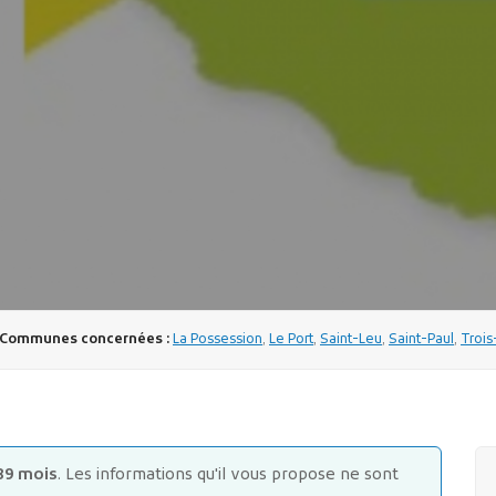
Communes concernées :
La Possession
,
Le Port
,
Saint-Leu
,
Saint-Paul
,
Trois
89 mois
. Les informations qu'il vous propose ne sont