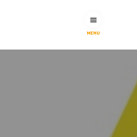
MENU
L'Agglomération
Compétences & projets
Espace Habitant
Espace Pro
Espace Pédagogique
RECHERCHE
CALENDRIERS DE COLLECTE