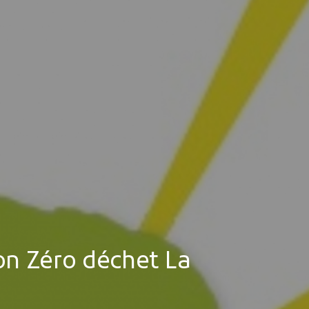
MES DÉMARCHES
Publicité des actes
Marchés publics
Projets financés par l'Europe
Plans d'accès
ion Zéro déchet La