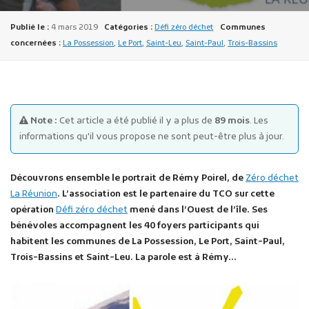
Publié le :
4 mars 2019
Catégories :
Défi zéro déchet
Communes
concernées :
La Possession
,
Le Port
,
Saint-Leu
,
Saint-Paul
,
Trois-Bassins
Publicité des actes
Note :
Cet article a été publié il y a plus de
89 mois
. Les
Marchés publics
informations qu'il vous propose ne sont peut-être plus à jour.
Projets financés par l'Europe
Plans d'accès
Découvrons ensemble le portrait de Rémy Poirel, de
Zéro déchet
La Réunion
. L’association est le partenaire du TCO sur cette
opération
Défi zéro déchet
mené dans l’Ouest de l’île. Ses
bénévoles accompagnent les 40 foyers participants qui
habitent les communes de La Possession, Le Port, Saint-Paul,
Trois-Bassins et Saint-Leu. La parole est à Rémy…