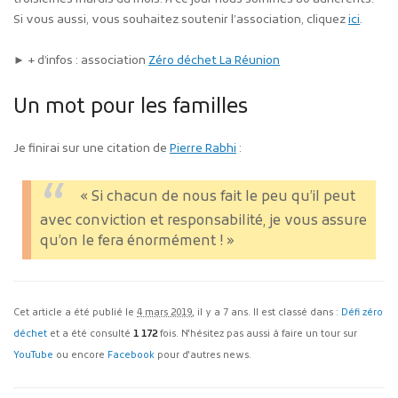
Si vous aussi, vous souhaitez soutenir l’association, cliquez
ici
.
► + d’infos : association
Zéro déchet La Réunion
Un mot pour les familles
Je finirai sur une citation de
Pierre Rabhi
:
« Si chacun de nous fait le peu qu’il peut
avec conviction et responsabilité, je vous assure
qu’on le fera énormément ! »
Cet article a été publié le
4 mars 2019
, il y a 7 ans. Il est classé dans :
Défi zéro
déchet
et a été consulté
1 172
fois. N'hésitez pas aussi à faire un tour sur
YouTube
ou encore
Facebook
pour d'autres news.