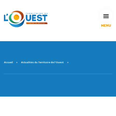
MENU
L'Agglomération
Compétences & projets
Espace Habitant
Espace Pro
Espace Pédagogique
Accueil
Actualités du Territoire de l'Ouest
RECHERCHE
CALENDRIERS DE COLLECTE
MES DÉMARCHES