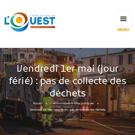
MENU
L'Agglomération
Compétences & projets
Espace Habitant
Espace Pro
Vendredi 1er mai (jour
Espace Pédagogique
férié) : pas de collecte des
RECHERCHE
déchets
Accueil
Communiqués & infos pratiques
CALENDRIERS DE COLLECTE
Vendredi 1er mai (jour férié) : pas de collecte des déchets
MES DÉMARCHES