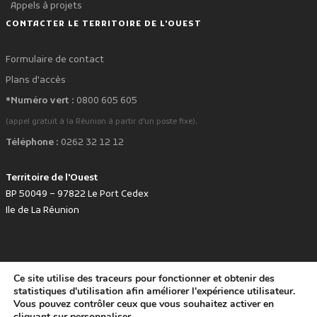
Appels à projets
CONTACTER LE TERRITOIRE DE L'OUEST
Formulaire de contact
Plans d'accès
*Numéro vert :
0800 605 605
.
(appel gratuit à la Réunion à partir d'un poste fixe)
Téléphone :
0262 32 12 12
Territoire de l'Ouest
BP 50049 – 97822 Le Port Cedex
Ile de La Réunion
Ce site utilise des traceurs pour fonctionner et obtenir des
favorite
Développé avec
par le Territoire de l'Ouest © www.tco.re -
2026
.
statistiques d'utilisation afin améliorer l'expérience utilisateur.
Politique de protection des données personnelles
Mentions légales
Vous pouvez contrôler ceux que vous souhaitez activer en
Accessibilité : non conforme
cliquant sur
personnaliser
.