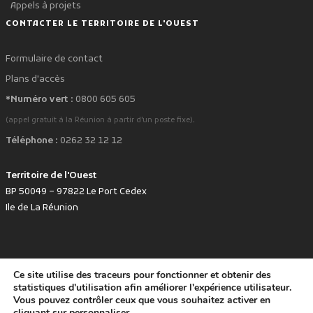
Appels à projets
CONTACTER LE TERRITOIRE DE L'OUEST
Formulaire de contact
Plans d'accès
*Numéro vert :
0800 605 605
.
(appel gratuit à la Réunion à partir d'un poste fixe)
Téléphone :
0262 32 12 12
Territoire de l'Ouest
BP 50049 – 97822 Le Port Cedex
Ile de La Réunion
Ce site utilise des traceurs pour fonctionner et obtenir des
favorite
Développé avec
par le Territoire de l'Ouest © www.tco.re -
2026
.
statistiques d'utilisation afin améliorer l'expérience utilisateur.
Politique de protection des données personnelles
Mentions légales
Vous pouvez contrôler ceux que vous souhaitez activer en
Accessibilité : non conforme
cliquant sur
personnaliser
.