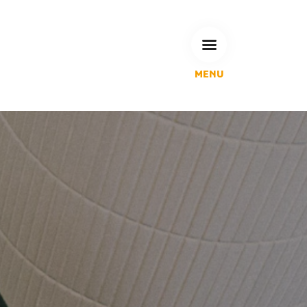
MENU
L'Agglomération
Compétences & projets
Espace Habitant
Espace Pro
Espace Pédagogique
RECHERCHE
CALENDRIERS DE COLLECTE