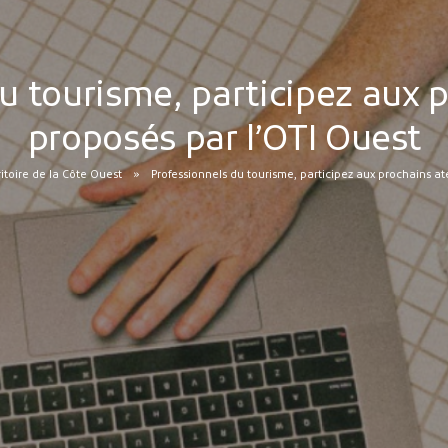
u tourisme, participez aux p
proposés par l’OTI Ouest
ritoire de la Côte Ouest
Professionnels du tourisme, participez aux prochains at