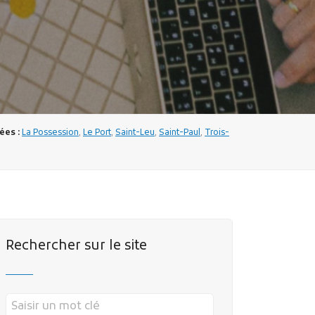
es :
La Possession
,
Le Port
,
Saint-Leu
,
Saint-Paul
,
Trois-
Rechercher sur le site