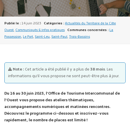
Publié le :
14 juin 2023
Catégories :
Actualités du Territoire de la Côte
Ouest
,
Communiqués & infos pratiques
Communes concernées :
La
Possession
,
Le Port
,
Saint-Leu
,
Saint-Paul
,
Trois-Bassins
Publicité des actes
Marchés publics
Projets financés par l'Europe
Note :
Cet article a été publié il y a plus de
38 mois
. Les
Plans d'accès
informations qu'il vous propose ne sont peut-être plus à jour.
Du 16 au 30 juin 2023, l’Office de Tourisme Intercommunal de
l’Ouest vous propose des ateliers thématiques,
accompagnements numériques et matinées rencontres.
Découvrez le programme ci-dessous et inscrivez-vous
rapidement, le nombre de places est limité !