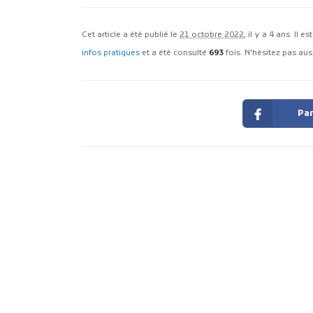
Cet article a été publié le
21 octobre 2022
, il y a 4 ans. Il e
infos pratiques
et a été consulté
693
fois. N'hésitez pas auss
Par