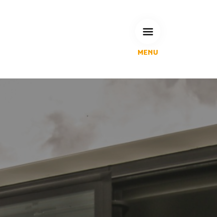
MENU
L'Agglomération
Compétences & projets
Espace Habitant
Espace Pro
Espace Pédagogique
RECHERCHE
CALENDRIERS DE COLLECTE