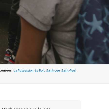
ernées :
La Possession
,
Le Port
,
Saint-Leu
,
Saint-Paul
,