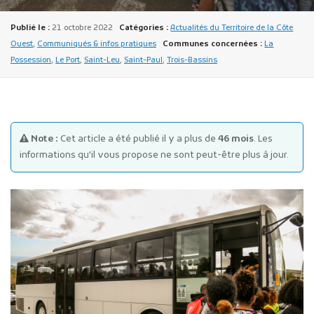
Publié le :
21 octobre 2022
Catégories :
Actualités du Territoire de la Côte
Ouest
,
Communiqués & infos pratiques
Communes concernées :
La
Possession
,
Le Port
,
Saint-Leu
,
Saint-Paul
,
Trois-Bassins
Publicité des actes
Marchés publics
Note :
Cet article a été publié il y a plus de
46 mois
. Les
informations qu'il vous propose ne sont peut-être plus à jour.
Projets financés par l'Europe
Plans d'accès