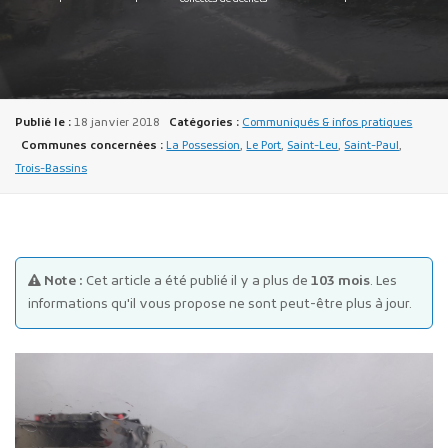
Publié le :
18 janvier 2018
Catégories :
Communiqués & infos pratiques
Communes concernées :
La Possession
,
Le Port
,
Saint-Leu
,
Saint-Paul
,
Trois-Bassins
Publicité des actes
Marchés publics
Projets financés par l'Europe
Plans d'accès
Note :
Cet article a été publié il y a plus de
103 mois
. Les
informations qu'il vous propose ne sont peut-être plus à jour.