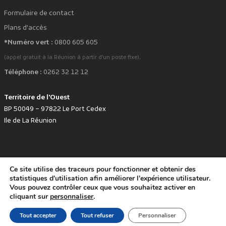
Formulaire de contact
Plans d'accès
*Numéro vert :
0800 605 605
.
(appel gratuit à la Réunion à partir d'un poste fixe)
Téléphone :
0262 32 12 12
Territoire de l'Ouest
BP 50049 – 97822 Le Port Cedex
Ile de La Réunion
Ce site utilise des traceurs pour fonctionner et obtenir des
favorite
Développé avec
par le Territoire de l'Ouest © www.tco.re -
2026
.
statistiques d'utilisation afin améliorer l'expérience utilisateur.
Politique de protection des données personnelles
Mentions légales
Vous pouvez contrôler ceux que vous souhaitez activer en
Accessibilité : non conforme
cliquant sur
personnaliser
.
Tout accepter
Tout refuser
Personnaliser