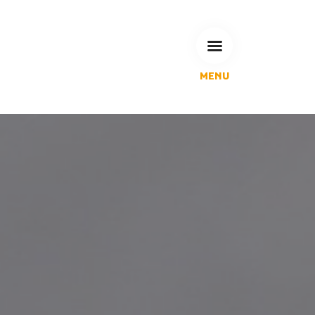
MENU
L'Agglomération
Compétences & projets
Espace Habitant
Espace Pro
Espace Pédagogique
RECHERCHE
CALENDRIERS DE COLLECTE