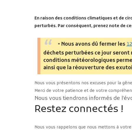
En raison des conditions climatiques et de ci
perturbés. Par conséquent, prenez note de ces
•
Nous avons dû fermer les
12
déchets perturbées ce jour seront 
conditions météorologiques permet
ainsi que la réouverture des exuto
Nous vous présentons nos excuses pour la gêne
Merci de votre patience et de votre compréhen
Nous vous tiendrons informés de l’évo
Restez connectés !
Nous vous rappelons que nous mettons à votre d