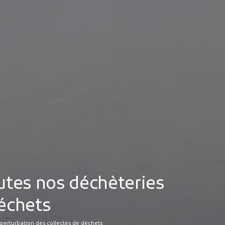
MES DÉMARCHES
Publicité des actes
Marchés publics
Projets financés par l'Europe
Plans d'accès
utes nos déchèteries
déchets
perturbation des collectes de déchets