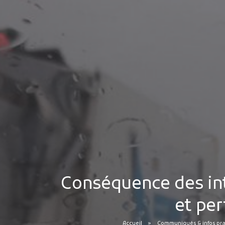
Conséquence des int
et per
Accueil
Communiqués & infos pra