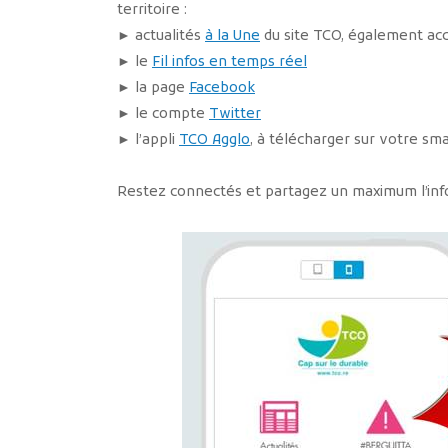
territoire :
► actualités
à la Une
du site TCO, également acc
► le
Fil infos en temps réel
► la page
Facebook
► le compte
Twitter
► l’appli
TCO Agglo
, à télécharger sur votre s
Restez connectés et partagez un maximum l’inf