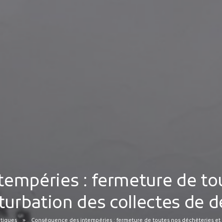
empéries : fermeture de to
turbation des collectes de 
tiques
Conséquence des intempéries : fermeture de toutes nos déchèteries et 