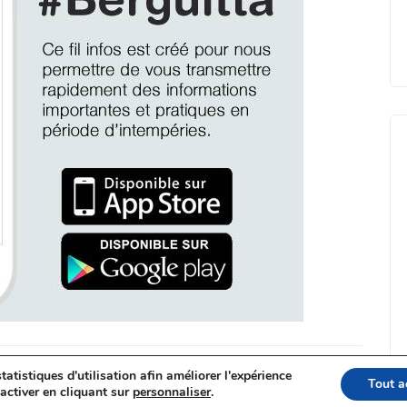
tatistiques d'utilisation afin améliorer l'expérience
t classé dans :
Communiqués & infos pratiques
et a été consulté
Tout a
activer en cliquant sur
personnaliser
.
u encore
Facebook
pour d'autres news.