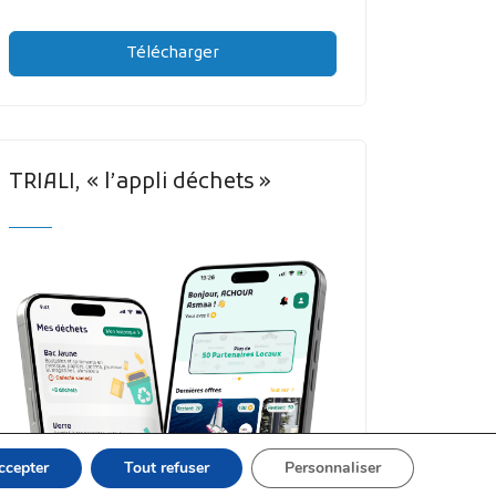
Télécharger
TRIALI, « l’appli déchets »
ccepter
Tout refuser
Personnaliser