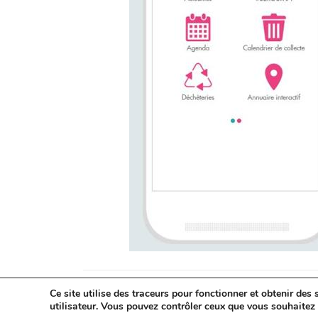
Ce site utilise des traceurs pour fonctionner et obtenir des s
Cet article a été publié le
18 janvier 2018
, il y a 9 ans. Il es
utilisateur. Vous pouvez contrôler ceux que vous souhaitez 
2 452
fois. N'hésitez pas aussi à faire un tour sur
YouTube
o