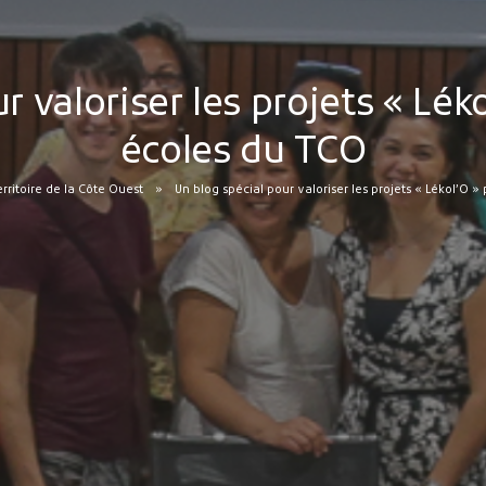
r valoriser les projets « Léko
écoles du TCO
erritoire de la Côte Ouest
Un blog spécial pour valoriser les projets « Lékol’O »