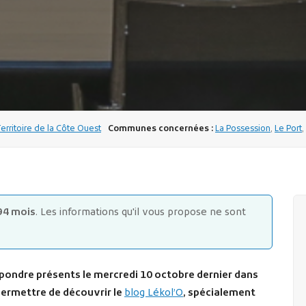
Territoire de la Côte Ouest
Communes concernées :
La Possession
,
Le Port
,
94 mois
. Les informations qu'il vous propose ne sont
épondre présents le mercredi 10 octobre dernier dans
permettre de découvrir le
blog Lékol’O
, spécialement