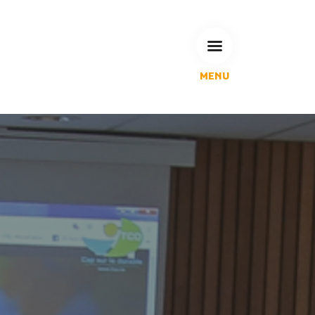
MENU
L'Agglomération
Compétences & projets
Espace Habitant
Espace Pro
Espace Pédagogique
RECHERCHE
CALENDRIERS DE COLLECTE