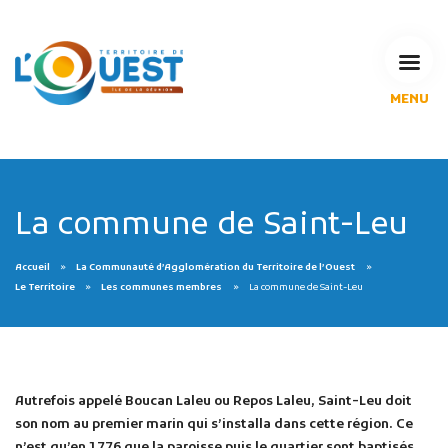
MENU
L'Agglomération
Compétences & projets
Espace Habitant
Espace Pro
La commune de Saint-Leu
Espace Pédagogique
RECHERCHE
Accueil
La Communauté d’Agglomération du Territoire de l’Ouest
Le Territoire
Les communes membres
La commune de Saint-Leu
CALENDRIERS DE COLLECTE
Autrefois appelé Boucan Laleu ou Repos Laleu, Saint-Leu doit
son nom au premier marin qui s’installa dans cette région. Ce
MES DÉMARCHES
n’est qu’en 1776 que la paroisse puis le quartier sont baptisés