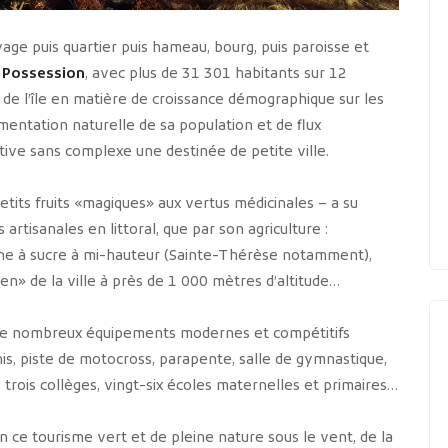
ivage puis quartier puis hameau, bourg, puis paroisse et
 Possession
, avec plus de 31 301 habitants sur 12
de l’île en matière de croissance démographique sur les
mentation naturelle de sa population et de flux
ltive sans complexe une destinée de petite ville.
petits fruits «magiques» aux vertus médicinales – a su
rtisanales en littoral, que par son agriculture :
anne à sucre à mi-hauteur (Sainte-Thérèse notamment),
en» de la ville à près de 1 000 mètres d’altitude…
c de nombreux équipements modernes et compétitifs
nnis, piste de motocross, parapente, salle de gymnastique,
e, trois collèges, vingt-six écoles maternelles et primaires…
 en ce tourisme vert et de pleine nature sous le vent, de la