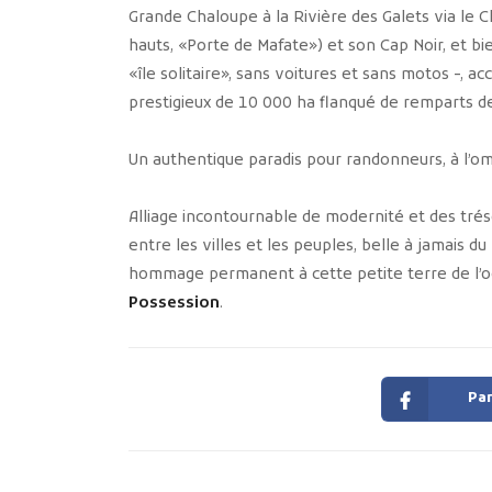
Grande Chaloupe à la Rivière des Galets via le C
hauts, «Porte de Mafate») et son Cap Noir, et 
«île solitaire», sans voitures et sans motos -, a
prestigieux de 10 000 ha flanqué de remparts d
Un authentique paradis pour randonneurs, à l’omb
Alliage incontournable de modernité et des tréso
entre les villes et les peuples, belle à jamais d
hommage permanent à cette petite terre de l’océa
Possession
.
Par