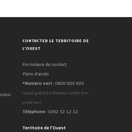
CONTACTER LE TERRITOIRE DE
L'OUEST
Formulaire de contact
Plans d'accès
*Numéro vert :
0800 605 605
(appel gratuit à la Réunion à partir d'un
oulavi
.
poste fixe)
Téléphone :
0262 32 12 12
Territoire de l'Ouest