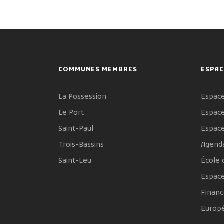
COMMUNES MEMBRES
ESPAC
La Possession
Espace
Le Port
Espace
Saint-Paul
Espac
Trois-Bassins
Agenda
Saint-Leu
École 
Espac
Financ
Europ