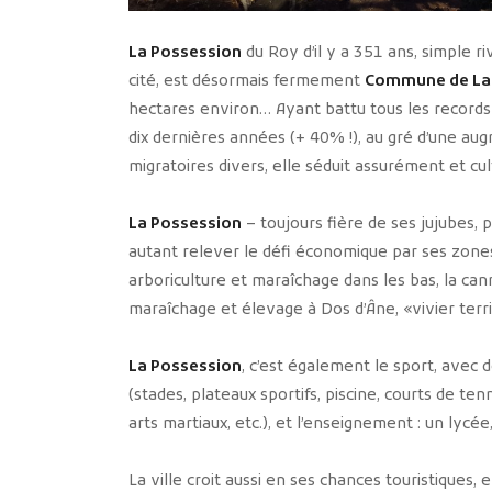
La Possession
du Roy d’il y a 351 ans, simple r
cité, est désormais fermement
Commune de La
hectares environ… Ayant battu tous les records 
dix dernières années (+ 40% !), au gré d’une aug
migratoires divers, elle séduit assurément et cu
La Possession
– toujours fière de ses jujubes, 
autant relever le défi économique par ses zones a
arboriculture et maraîchage dans les bas, la c
maraîchage et élevage à Dos d’Âne, «vivier terri
La Possession
, c’est également le sport, ave
(stades, plateaux sportifs, piscine, courts de te
arts martiaux, etc.), et l’enseignement : un lycé
La ville croit aussi en ses chances touristiques,