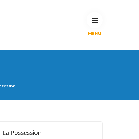
MENU
L'Agglomération
Compétences & projets
Espace Habitant
Espace Pro
Espace Pédagogique
ossession
RECHERCHE
CALENDRIERS DE COLLECTE
La Possession