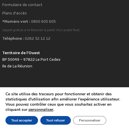
Formulaire de contact
Plans d'accès
*Numéro vert :
0800 605 605
.
(appel gratuit à la Réunion à partir d'un poste fixe)
Téléphone :
0262 32 12 12
Territoire de l'Ouest
BP 50049 – 97822 Le Port Cedex
Ile de La Réunion
Ce site utilise des traceurs pour fonctionner et obtenir des
favorite
Développé avec
par le Territoire de l'Ouest © www.tco.re -
2026
.
statistiques d'utilisation afin améliorer l'expérience utilisateur.
Politique de protection des données personnelles
Mentions légales
Vous pouvez contrôler ceux que vous souhaitez activer en
Accessibilité : non conforme
cliquant sur
personnaliser
.
Tout accepter
Tout refuser
Personnaliser