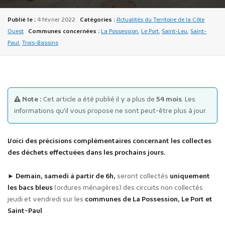
Publié le :
4 février 2022
Catégories :
Actualités du Territoire de la Côte
Ouest
Communes concernées :
La Possession
,
Le Port
,
Saint-Leu
,
Saint-
Paul
,
Trois-Bassins
Publicité des actes
Marchés publics
Note :
Cet article a été publié il y a plus de
54 mois
. Les
informations qu'il vous propose ne sont peut-être plus à jour.
Projets financés par l'Europe
Plans d'accès
Voici des précisions complémentaires concernant les collectes
des déchets effectuées dans les prochains jours.
► Demain, samedi à partir de 6h,
seront collectés
uniquement
les bacs bleus
(ordures ménagères) des circuits non collectés
jeudi et vendredi sur les
communes de La Possession, Le Port et
Saint-Paul
.