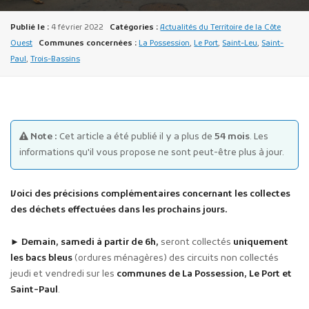
Publié le :
4 février 2022
Catégories :
Actualités du Territoire de la Côte
Ouest
Communes concernées :
La Possession
,
Le Port
,
Saint-Leu
,
Saint-
Paul
,
Trois-Bassins
Publicité des actes
Marchés publics
Note :
Cet article a été publié il y a plus de
54 mois
. Les
informations qu'il vous propose ne sont peut-être plus à jour.
Projets financés par l'Europe
Plans d'accès
Voici des précisions complémentaires concernant les collectes
des déchets effectuées dans les prochains jours.
► Demain, samedi à partir de 6h,
seront collectés
uniquement
les bacs bleus
(ordures ménagères) des circuits non collectés
jeudi et vendredi sur les
communes de La Possession, Le Port et
Saint-Paul
.