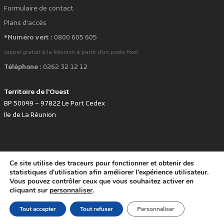
Formulaire de contact
Plans d'accès
*Numéro vert :
0800 605 605
.
(appel gratuit à la Réunion à partir d'un poste fixe)
Téléphone :
0262 32 12 12
Territoire de l'Ouest
BP 50049 – 97822 Le Port Cedex
Ile de La Réunion
Ce site utilise des traceurs pour fonctionner et obtenir des
favorite
Développé avec
par le Territoire de l'Ouest © www.tco.re -
2026
.
statistiques d'utilisation afin améliorer l'expérience utilisateur.
Politique de protection des données personnelles
Mentions légales
Vous pouvez contrôler ceux que vous souhaitez activer en
Accessibilité : non conforme
cliquant sur
personnaliser
.
Tout accepter
Tout refuser
Personnaliser