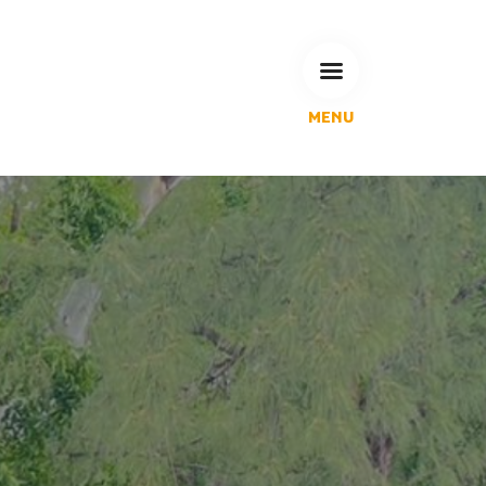
MENU
L'Agglomération
Compétences & projets
Espace Habitant
Espace Pro
Espace Pédagogique
RECHERCHE
CALENDRIERS DE COLLECTE