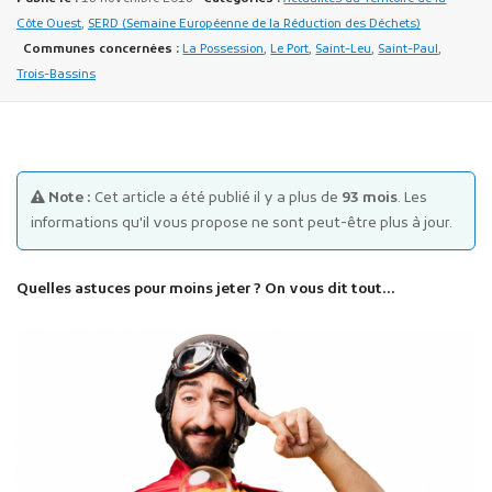
Côte Ouest
,
SERD (Semaine Européenne de la Réduction des Déchets)
Communes concernées :
La Possession
,
Le Port
,
Saint-Leu
,
Saint-Paul
,
Trois-Bassins
Publicité des actes
Note :
Cet article a été publié il y a plus de
93 mois
. Les
Marchés publics
informations qu'il vous propose ne sont peut-être plus à jour.
Projets financés par l'Europe
Plans d'accès
Quelles astuces pour moins jeter ? On vous dit tout…