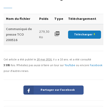
Nom du fichier
Poids
Type
Téléchargement
Communiqué de
279,30
picture_as_pdf
presse TCO
Télécharger
file_download
Ko
200516
Cet article a été publié le
20 mai 2016
, il y a 10 ans. et a été consulté
3 595
fois. N'hésitez pas aussi à faire un tour sur
YouTube
ou encore
Facebook
pour d'autres news.
Partager sur Facebook