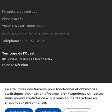
Formulaire de contact
Plans d'accès
*Numéro vert :
0800 605 605
.
(appel gratuit à la Réunion à partir d'un poste fixe)
Téléphone :
0262 32 12 12
Territoire de l'Ouest
BP 50049 – 97822 Le Port Cedex
Ile de La Réunion
Ce site utilise des traceurs pour fonctionner et obtenir des
favorite
Développé avec
par le Territoire de l'Ouest © www.tco.re -
2026
.
statistiques d'utilisation afin améliorer l'expérience utilisateur.
Politique de protection des données personnelles
Mentions légales
Vous pouvez contrôler ceux que vous souhaitez activer en
Accessibilité : non conforme
cliquant sur
personnaliser
.