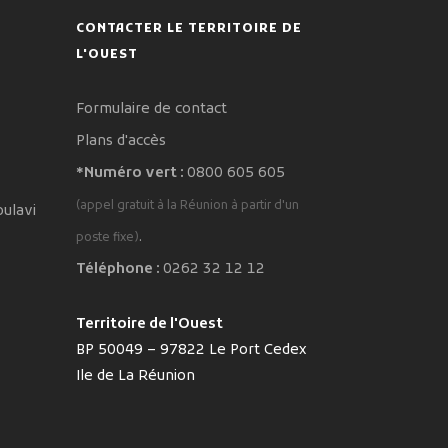
CONTACTER LE TERRITOIRE DE
L'OUEST
Formulaire de contact
Plans d'accès
*Numéro vert :
0800 605 605
(appel gratuit à la Réunion à partir d'un
oulavi
.
poste fixe)
Téléphone :
0262 32 12 12
Territoire de l'Ouest
BP 50049 – 97822 Le Port Cedex
Ile de La Réunion