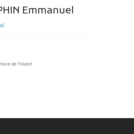
MES DÉMARCHES
PHIN Emmanuel
ul
toire de l'Ouest
Publicité des actes
Marchés publics
Projets financés par l'Europe
Plans d'accès