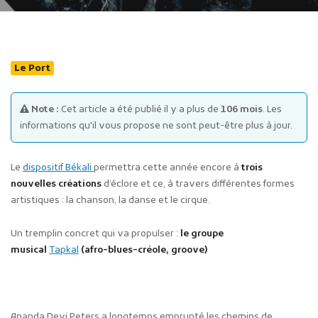
Le Port
Note :
Cet article a été publié il y a plus de
106 mois
. Les
Publicité des actes
informations qu'il vous propose ne sont peut-être plus à jour.
Marchés publics
Projets financés par l'Europe
Le
dispositif Békali
permettra cette année encore à
trois
Plans d'accès
nouvelles créations
d’éclore et ce, à travers différentes formes
artistiques : la chanson, la danse et le cirque.
Un tremplin concret qui va propulser :
le groupe
musical
Tapkal
(afro-blues-créole, groove)
Ananda Devi Peters a longtemps emprunté les chemins de