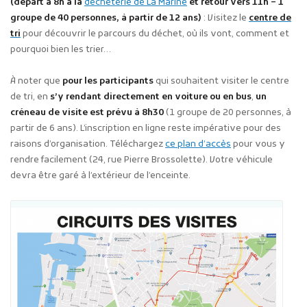
(départ à 8h à
la
déchèterie de La Marine
et retour vers 11h
– 1
groupe de 40 personnes, à partir de 12 ans)
: Visitez le
centre de
tri
pour découvrir le parcours du déchet, où ils vont, comment et
pourquoi bien les trier…
À noter que
pour les participants
qui souhaitent visiter le centre
de tri, en
s’y rendant directement en voiture ou en bus
,
un
créneau de visite est prévu à 8h30
(1 groupe de 20 personnes, à
partir de 6 ans). L’inscription en ligne reste impérative pour des
raisons d’organisation. Téléchargez
ce plan d’accès
pour vous y
rendre facilement (24, rue Pierre Brossolette). Votre véhicule
devra être garé à l’extérieur de l’enceinte.