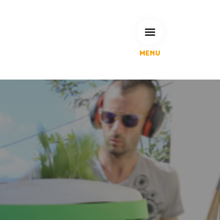
MENU
L'Agglomération
Compétences & projets
Espace Habitant
Espace Pro
Espace Pédagogique
RECHERCHE
CALENDRIERS DE COLLECTE