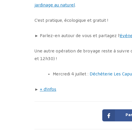
jardinage au naturel
.
C’est pratique, écologique et gratuit !
► Parlez-en autour de vous et partagez l’
évén
Une autre opération de broyage reste à suivre d
et 12h30) !
Mercredi 4 juillet :
Déchèterie Les Capu
►
+ d’infos
Par