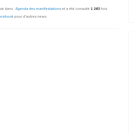
assé dans :
Agenda des manifestations
et a été consulté
1 283
fois.
acebook
pour d'autres news.