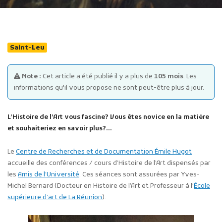
Saint-Leu
Note :
Cet article a été publié il y a plus de
105 mois
. Les
Publicité des actes
informations qu'il vous propose ne sont peut-être plus à jour.
Marchés publics
Projets financés par l'Europe
L’Histoire de l’Art vous fascine? Vous êtes novice en la matière
Plans d'accès
et souhaiteriez en savoir plus?…
Le
Centre de Recherches et de Documentation Émile Hugot
accueille des conférences / cours d’Histoire de l’Art dispensés par
les
Amis de l’Université
. Ces séances sont assurées par Yves-
Michel Bernard (Docteur en Histoire de l’Art et Professeur à l’
École
supérieure d’art de La Réunion
).