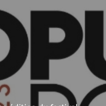
MES DÉMARCHES
Publicité des actes
Marchés publics
Projets financés par l'Europe
Plans d'accès