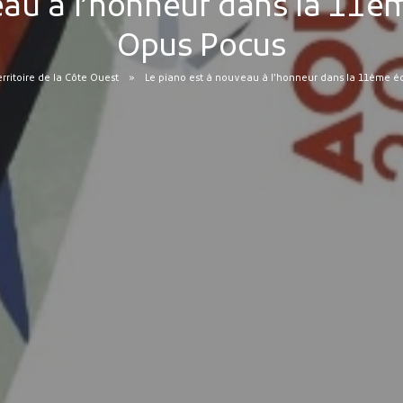
au à l’honneur dans la 11èm
Opus Pocus
erritoire de la Côte Ouest
Le piano est à nouveau à l’honneur dans la 11ème éd