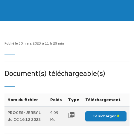
Publié le 30 mars 2023 à 11 h 29 min
Publicité des actes
Marchés publics
Projets financés par l'Europe
Document(s) téléchargeable(s)
Plans d'accès
Nom du fichier
Poids
Type
Téléchargement
PROCES-VERBAL
4,09
picture_as_pdf
Télécharger
file_download
du CC 16 12 2022
Mo