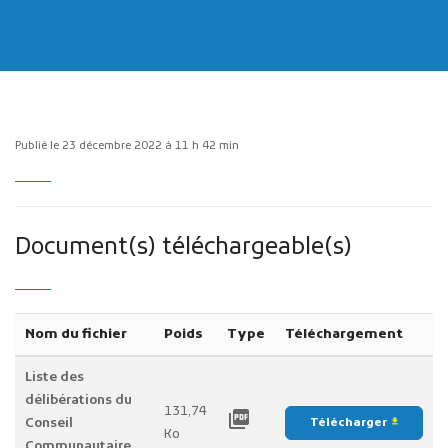
Publié le 23 décembre 2022 à 11 h 42 min
Publicité des actes
Marchés publics
Projets financés par l'Europe
Document(s) téléchargeable(s)
Plans d'accès
Nom du fichier
Poids
Type
Téléchargement
Liste des
délibérations du
131,74
picture_as_pdf
Conseil
Télécharger
file_download
Ko
Communautaire