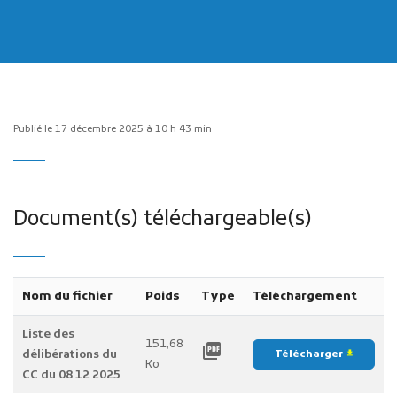
Publié le 17 décembre 2025 à 10 h 43 min
Publicité des actes
Marchés publics
Projets financés par l'Europe
Document(s) téléchargeable(s)
Plans d'accès
Nom du fichier
Poids
Type
Téléchargement
Liste des
151,68
picture_as_pdf
délibérations du
Télécharger
file_download
Ko
CC du 08 12 2025