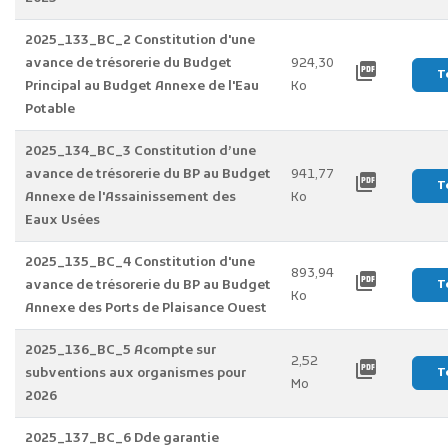
2025_133_BC_2 Constitution d'une
avance de trésorerie du Budget
924,30
picture_as_pdf
T
Principal au Budget Annexe de l'Eau
Ko
Potable
2025_134_BC_3 Constitution d’une
avance de trésorerie du BP au Budget
941,77
picture_as_pdf
T
Annexe de l'Assainissement des
Ko
Eaux Usées
2025_135_BC_4 Constitution d'une
893,94
picture_as_pdf
avance de trésorerie du BP au Budget
T
Ko
Annexe des Ports de Plaisance Ouest
2025_136_BC_5 Acompte sur
2,52
picture_as_pdf
subventions aux organismes pour
T
Mo
2026
2025_137_BC_6 Dde garantie