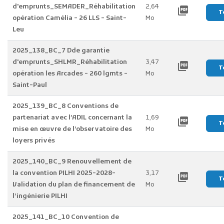
d'emprunts_SEMADER_Réhabilitation
2,64
picture_as_pdf
T
opération Camélia - 26 LLS - Saint-
Mo
Leu
2025_138_BC_7 Dde garantie
d'emprunts_SHLMR_Réhabilitation
3,47
picture_as_pdf
T
opération les Arcades - 260 lgmts -
Mo
Saint-Paul
2025_139_BC_8 Conventions de
partenariat avec l’ADIL concernant la
1,69
picture_as_pdf
T
mise en œuvre de l’observatoire des
Mo
loyers privés
2025_140_BC_9 Renouvellement de
la convention PILHI 2025-2028-
3,17
picture_as_pdf
T
Validation du plan de financement de
Mo
l’ingénierie PILHI
2025_141_BC_10 Convention de