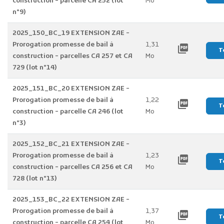
construction - parcelle CA 252 (lot
Mo
n°9)
2025_150_BC_19 EXTENSION ZAE -
Prorogation promesse de bail à
1,31
picture_as_pdf
T
construction - parcelles CA 257 et CA
Mo
729 (lot n°14)
2025_151_BC_20 EXTENSION ZAE -
Prorogation promesse de bail à
1,22
picture_as_pdf
T
construction - parcelle CA 246 (lot
Mo
n°3)
2025_152_BC_21 EXTENSION ZAE -
Prorogation promesse de bail à
1,23
picture_as_pdf
T
construction - parcelles CA 256 et CA
Mo
728 (lot n°13)
2025_153_BC_22 EXTENSION ZAE -
Prorogation promesse de bail à
1,37
picture_as_pdf
T
construction - parcelle CA 254 (lot
Mo