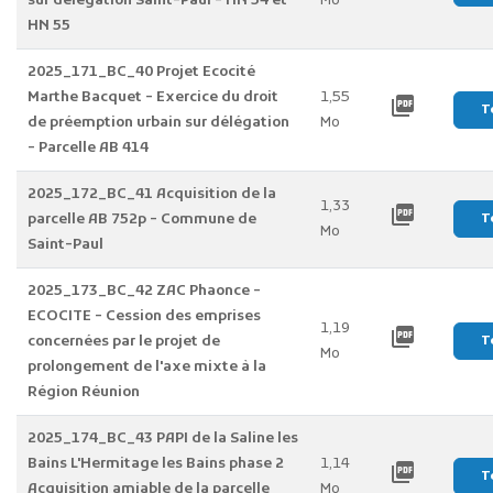
sur délégation Saint-Paul - HN 54 et
Mo
HN 55
2025_171_BC_40 Projet Ecocité
Marthe Bacquet - Exercice du droit
1,55
picture_as_pdf
T
de préemption urbain sur délégation
Mo
- Parcelle AB 414
2025_172_BC_41 Acquisition de la
1,33
picture_as_pdf
parcelle AB 752p - Commune de
T
Mo
Saint-Paul
2025_173_BC_42 ZAC Phaonce -
ECOCITE - Cession des emprises
1,19
picture_as_pdf
concernées par le projet de
T
Mo
prolongement de l'axe mixte à la
Région Réunion
2025_174_BC_43 PAPI de la Saline les
Bains L'Hermitage les Bains phase 2
1,14
picture_as_pdf
T
Acquisition amiable de la parcelle
Mo