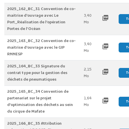
2025_162_BC_31 Convention de co-
maitrise d’ouvrage avec Le
3,40
picture_as_pdf
T
Port_Réalisation de l’opération
Mo
Portes de l’Océan
2025_163_BC_32 Convention de co-
3,40
picture_as_pdf
maitrise d’ouvrage avec le GIP
T
Mo
RNNESP
2025_164_BC_33 Signature du
2,15
picture_as_pdf
contrat type pour la gestion des
T
Mo
déchets de pneumatiques
2025_165_BC_34 Convention de
partenariat sur le projet
1,64
picture_as_pdf
T
d’optimisation des déchets au sein
Mo
du cirque de Mafate
2025_166_BC_35 Attribution