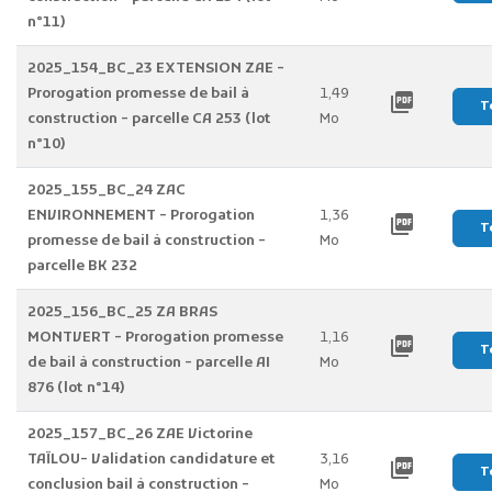
n°11)
2025_154_BC_23 EXTENSION ZAE -
Prorogation promesse de bail à
1,49
picture_as_pdf
T
construction - parcelle CA 253 (lot
Mo
n°10)
2025_155_BC_24 ZAC
ENVIRONNEMENT - Prorogation
1,36
picture_as_pdf
T
promesse de bail à construction -
Mo
parcelle BK 232
2025_156_BC_25 ZA BRAS
MONTVERT - Prorogation promesse
1,16
picture_as_pdf
T
de bail à construction - parcelle AI
Mo
876 (lot n°14)
2025_157_BC_26 ZAE Victorine
TAÏLOU- Validation candidature et
3,16
picture_as_pdf
T
conclusion bail à construction -
Mo