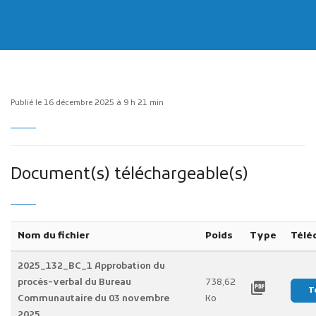
Publié le 16 décembre 2025 à 9 h 21 min
Publicité des actes
Marchés publics
Projets financés par l'Europe
Document(s) téléchargeable(s)
Plans d'accès
Nom du fichier
Poids
Type
Télé
2025_132_BC_1 Approbation du
procès-verbal du Bureau
738,62
picture_as_pdf
T
Communautaire du 03 novembre
Ko
2025