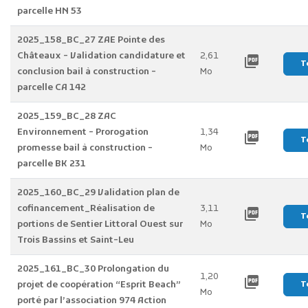
parcelle HN 53
2025_158_BC_27 ZAE Pointe des
Châteaux - Validation candidature et
2,61
picture_as_pdf
T
conclusion bail à construction -
Mo
parcelle CA 142
2025_159_BC_28 ZAC
Environnement - Prorogation
1,34
picture_as_pdf
T
promesse bail à construction -
Mo
parcelle BK 231
2025_160_BC_29 Validation plan de
cofinancement_Réalisation de
3,11
picture_as_pdf
T
portions de Sentier Littoral Ouest sur
Mo
Trois Bassins et Saint-Leu
2025_161_BC_30 Prolongation du
1,20
picture_as_pdf
projet de coopération “Esprit Beach”
T
Mo
porté par l’association 974 Action