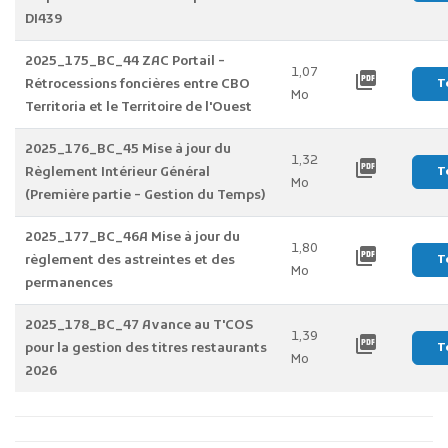
DI439
2025_175_BC_44 ZAC Portail -
1,07
picture_as_pdf
Rétrocessions foncières entre CBO
T
Mo
Territoria et le Territoire de l'Ouest
2025_176_BC_45 Mise à jour du
1,32
picture_as_pdf
Règlement Intérieur Général
T
Mo
(Première partie - Gestion du Temps)
2025_177_BC_46A Mise à jour du
1,80
picture_as_pdf
règlement des astreintes et des
T
Mo
permanences
2025_178_BC_47 Avance au T'COS
1,39
picture_as_pdf
pour la gestion des titres restaurants
T
Mo
2026