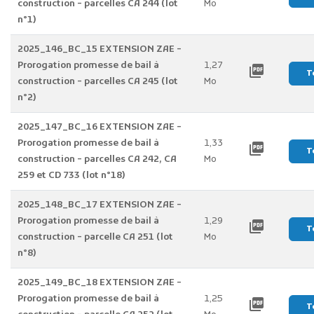
construction - parcelles CA 244 (lot
Mo
n°1)
2025_146_BC_15 EXTENSION ZAE -
Prorogation promesse de bail à
1,27
picture_as_pdf
T
construction - parcelles CA 245 (lot
Mo
n°2)
2025_147_BC_16 EXTENSION ZAE -
Prorogation promesse de bail à
1,33
picture_as_pdf
T
construction - parcelles CA 242, CA
Mo
259 et CD 733 (lot n°18)
2025_148_BC_17 EXTENSION ZAE -
Prorogation promesse de bail à
1,29
picture_as_pdf
T
construction - parcelle CA 251 (lot
Mo
n°8)
2025_149_BC_18 EXTENSION ZAE -
Prorogation promesse de bail à
1,25
picture_as_pdf
T