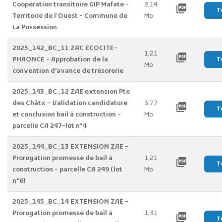
Coopération transitoire GIP Mafate -
2,14
picture_as_pdf
T
Territoire de l’Ouest - Commune de
Mo
La Possession
2025_142_BC_11 ZAC ECOCITE-
1,21
picture_as_pdf
PHAONCE - Approbation de la
T
Mo
convention d'avance de trésorerie
2025_143_BC_12 ZAE extension Pte
des Châtx – Validation candidature
3,77
picture_as_pdf
T
et conclusion bail à construction -
Mo
parcelle CA 247-lot n°4
2025_144_BC_13 EXTENSION ZAE -
Prorogation promesse de bail à
1,21
picture_as_pdf
T
construction - parcelle CA 249 (lot
Mo
n°6)
2025_145_BC_14 EXTENSION ZAE -
Prorogation promesse de bail à
1,31
picture_as_pdf
T