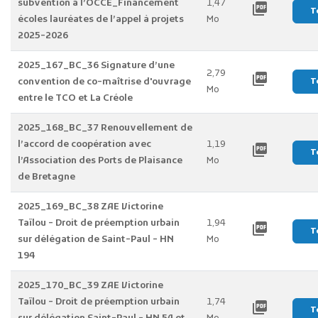
subvention à l’OCCE_Financement
1,47
picture_as_pdf
T
écoles lauréates de l’appel à projets
Mo
2025-2026
2025_167_BC_36 Signature d’une
2,79
picture_as_pdf
convention de co-maîtrise d'ouvrage
T
Mo
entre le TCO et La Créole
2025_168_BC_37 Renouvellement de
l’accord de coopération avec
1,19
picture_as_pdf
T
l’Association des Ports de Plaisance
Mo
de Bretagne
2025_169_BC_38 ZAE Victorine
Taïlou - Droit de préemption urbain
1,94
picture_as_pdf
T
sur délégation de Saint-Paul - HN
Mo
194
2025_170_BC_39 ZAE Victorine
Taïlou - Droit de préemption urbain
1,74
picture_as_pdf
T