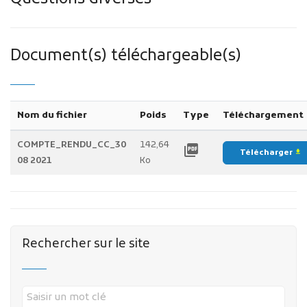
Document(s) téléchargeable(s)
Nom du fichier
Poids
Type
Téléchargement
COMPTE_RENDU_CC_30
142,64
picture_as_pdf
Télécharger
file_download
08 2021
Ko
Rechercher sur le site