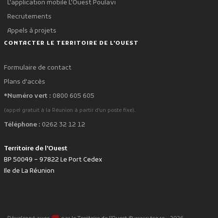
L'application mobile L'Ouest Poulavi
Recrutements
Appels à projets
CONTACTER LE TERRITOIRE DE L'OUEST
Formulaire de contact
Plans d'accès
*Numéro vert :
0800 605 605
.
(appel gratuit à la Réunion à partir d'un poste fixe)
Téléphone :
0262 32 12 12
Territoire de l'Ouest
BP 50049 – 97822 Le Port Cedex
Ile de La Réunion
favorite