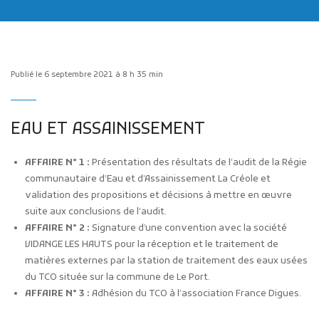
Publié le 6 septembre 2021 à 8 h 35 min
Publicité des actes
EAU ET ASSAINISSEMENT
Marchés publics
Projets financés par l'Europe
AFFAIRE N° 1 :
Présentation des résultats de l’audit de la Régie
communautaire d’Eau et d’Assainissement La Créole et
Plans d'accès
validation des propositions et décisions à mettre en œuvre
suite aux conclusions de l’audit.
AFFAIRE N° 2 :
Signature d’une convention avec la société
VIDANGE LES HAUTS pour la réception et le traitement de
matières externes par la station de traitement des eaux usées
du TCO située sur la commune de Le Port.
AFFAIRE N° 3 :
Adhésion du TCO à l’association France Digues.