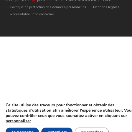
Développé avec
par le Territoire de l'Ouest © www.tco.re -
2026
.
Politique de protection des données personnelles
Mentions légales
Accessibilité : non conforme
Ce site utilise des traceurs pour fonctionner et obtenir des
statistiques d'utilisation afin améliorer l'expérience utilisateur. Vou
pouvez contrôler ceux que vous souhaitez activer en cliquant sur
personnaliser
.