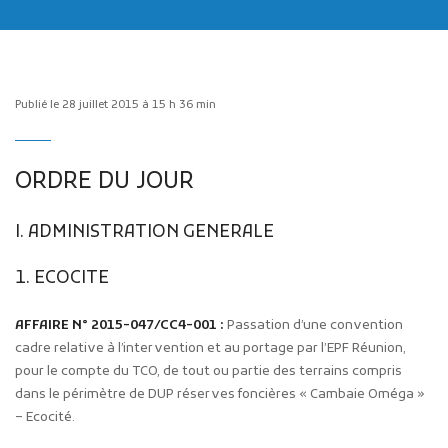
Publié le 28 juillet 2015 à 15 h 36 min
Publicité des actes
ORDRE DU JOUR
Marchés publics
Projets financés par l'Europe
I. ADMINISTRATION GENERALE
Plans d'accès
1. ECOCITE
AFFAIRE N° 2015-047/CC4-001 :
Passation d’une convention
cadre relative à l’intervention et au portage par l’EPF Réunion,
pour le compte du TCO, de tout ou partie des terrains compris
dans le périmètre de DUP réserves foncières « Cambaie Oméga »
– Ecocité.