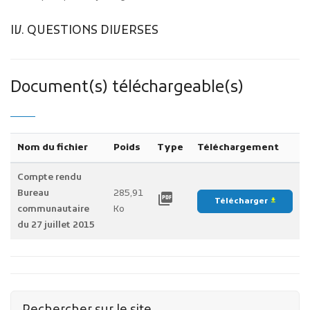
IV. QUESTIONS DIVERSES
Document(s) téléchargeable(s)
Nom du fichier
Poids
Type
Téléchargement
Compte rendu
Bureau
285,91
picture_as_pdf
Télécharger
file_download
communautaire
Ko
du 27 juillet 2015