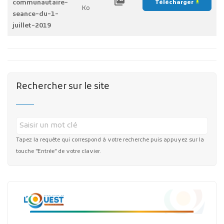
picture_as_pdf
communautaire-
Télécharger
file_download
Ko
seance-du-1-
juillet-2019
Rechercher sur le site
Tapez la requête qui correspond à votre recherche puis appuyez sur la
touche "Entrée" de votre clavier.